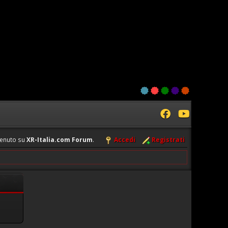
enuto su
XR-Italia.com Forum
.
Accedi
Registrati