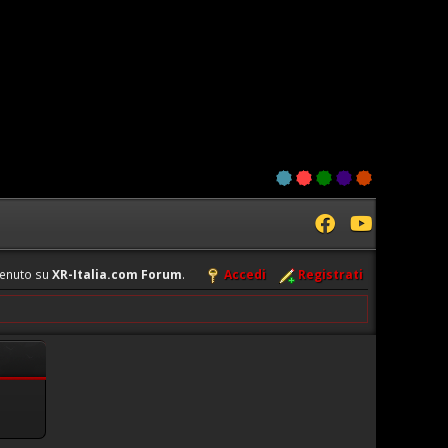
enuto su
XR-Italia.com Forum
.
Accedi
Registrati