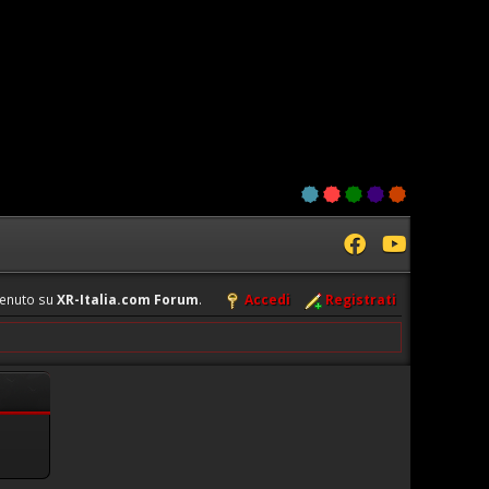
enuto su
XR-Italia.com Forum
.
Accedi
Registrati