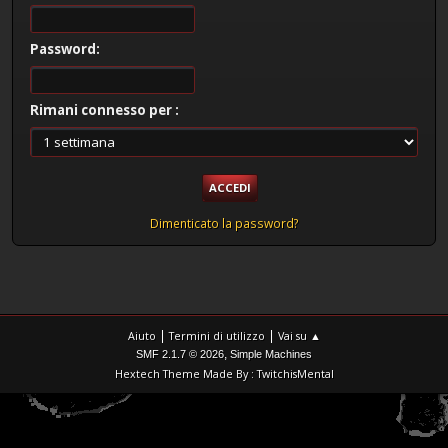
Password:
Rimani connesso per :
Dimenticato la password?
|
|
Aiuto
Termini di utilizzo
Vai su ▲
,
SMF 2.1.7 © 2026
Simple Machines
Hextech Theme Made By : TwitchisMental