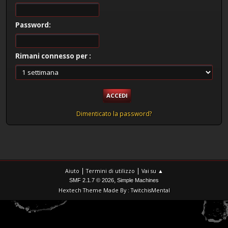
Password:
Rimani connesso per :
Dimenticato la password?
|
|
Aiuto
Termini di utilizzo
Vai su ▲
,
SMF 2.1.7 © 2026
Simple Machines
Hextech Theme Made By : TwitchisMental