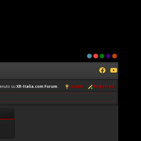
enuto su
XR-Italia.com Forum
.
Accedi
Registrati