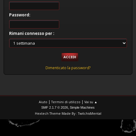
Password:
Rimani connesso per :
Dimenticato la password?
|
|
Aiuto
Termini di utilizzo
Vai su ▲
,
SMF 2.1.7 © 2026
Simple Machines
Hextech Theme Made By : TwitchisMental