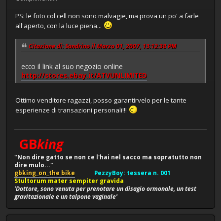
PS: le foto col cell non sono malvagie, ma prova un po' a farle
all'aperto, con la luce piena...
Citazione di: Sandrino il Marzo 01, 2007, 13:12:38 PM
ecco il link al suo negozio online
http://stores.ebay.it/ATVUNLIMITED
Ottimo venditore ragazzi, posso garantirvelo per le tante
esperienze di transazioni personali!!!
GB
king
"Non dire gatto se non ce l'hai nel sacco ma sopratutto non
dire mulo..."
gbking_on_the bike
PezzyBoy: tessera n. 001
Stultorum mater sempiter gravida
'Dottore, sono venuta per prenotare un disagio ormonale, un test
gravitazionale e un talpone vaginale'