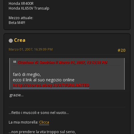
Honda XR400R
Honda XL650V Transalp
Mezzo attuale:
Beta M4!!!
Crea
Marzo 01, 2007, 16:39:09 PM
#20
Citazione di: Sandrino il Marzo 01, 2007, 13:12:38 PM
farò di meglio,
ecco il link al suo negozio online
http://stores.ebay.it/ATVUNLIMITED
grazie...
...fletto i muscoli e sono nel vuoto...
La mia motorella:
Clicca
...non prendere la vita troppo sul serio,