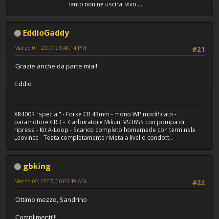
tanto non ne uscirai vivo....
EddioGaddy
Marzo 01, 2007, 21:48:14 PM
#21
Grazie anche da parte mia!!
Eddio
XR400R "special" - Forke CR 43mm - mono WP modificato -
paramotore CRD - Carburatore Mikuni VS38SS con pompa di
ripresa - Kit A-Loop - Scarico completo homemade con terminsle
Leovince - Testa completamente rivista a livello condotti.
gbking
Marzo 02, 2007, 06:05:49 AM
#22
Ottimo mezzo, Sandrino
Complimenti!!!