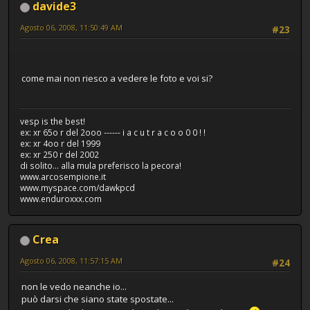
davide3
Agosto 06, 2008, 11:50:49 AM
#23
come mai non riesco a vedere le foto e voi si?
vesp is the best!
ex: xr 65o r del 2ooo ------ i a c u t r a c o o 0 0 ! !
ex: xr 4oo r del 1999
ex: xr 250 r del 2002
di solito... alla mula preferisco la pecora!
www.arcosempione.it
www.myspace.com/dawkpcd
www.enduroxxx.com
Crea
Agosto 06, 2008, 11:57:15 AM
#24
non le vedo neanche io...
può darsi che siano state spostate...