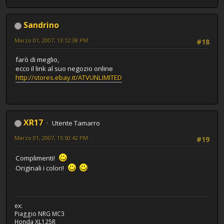
Sandrino
Marzo 01, 2007, 13:12:38 PM
#18
farò di meglio,
ecco il link al suo negozio online
http://stores.ebay.it/ATVUNLIMITED
XR17
Utente Tamarro
Marzo 01, 2007, 15:50:42 PM
#19
Complimenti!
Originali i colori!
ex:
Piaggio NRG MC3
Honda XL125R