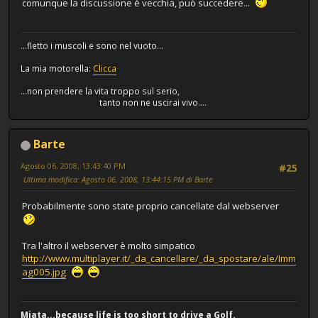
comunque la discussione è vecchia, può succedere...
...fletto i muscoli e sono nel vuoto...
La mia motorella:
Clicca
...non prendere la vita troppo sul serio,
tanto non ne uscirai vivo....
Barte
Agosto 06, 2008, 13:43:40 PM
#25
Ultima modifica
: Agosto 06, 2008, 13:44:15 PM di Barte
Probabilmente sono state proprio cancellate dal webserver
Tra l'altro il webserver è molto simpatico
http://www.multiplayer.it/_da_cancellare/_da_spostare/ale/Imm
ag005.jpg
Miata...because life is too short to drive a Golf.