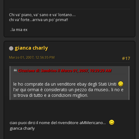
Chi va' piano, va' sano e va' lontano....
chi va' forte...arriva un po' prima!!
..la mia ex
gianca charly
Marzo 01, 2007, 12:56:35 PM
#17
Citazione di: Sandrino il Marzo 01, 2007, 10:29:29 AM
le ho comprate da un venditore ebay degli Stati Uniti
l'xr qui ormai è considerato un pezzo da museo.. li no e
si trova di tutto e a condizioni migliori.
ciao puoi dirci il nome del rivenditore aMMericano...
gianca charly