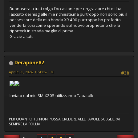
Buonasera a tutti colgo l'occasione per ringraziare chi mi ha
lasciato dei msg alle mie richieste,ma purtroppo non sono più il
possessore della mia honda XR 400 purtroppo ho preferito
venderla cosi comè sperando sul nuovo proprietario che la
riporterà in strada meglio di prima....
Grazie a tutti
Derapone82
Aprile 08, 2024, 16:40:57 PM
#38
Inviato dal mio SM-X205 utilizzando Tapatalk
PER QUANTO TU NON POSSA CREDERE ALLE FAVOLE SCEGLIERAI
SEMPRE LA FOLLIA!