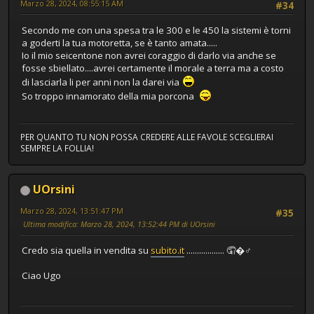
Marzo 28, 2024, 08:55:15 AM
#34
Secondo me con una spesa tra le 300 e le 450 la sistemi è torni
a goderti la tua motoretta, se è tanto amata.....
Io il mio seicentone non avrei coraggio di darlo via anche se
fosse sbiellato....avrei certamente il morale a terra ma a costo
di lasciarla li per anni non la darei via
So troppo innamorato della mia porcona
PER QUANTO TU NON POSSA CREDERE ALLE FAVOLE SCEGLIERAI
SEMPRE LA FOLLIA!
UOrsini
Marzo 28, 2024, 13:51:47 PM
#35
Ultima modifica
: Marzo 28, 2024, 13:52:44 PM di UOrsini
Credo sia quella in vendita su
subito.it
.................. 🤦�♂️
Ciao Ugo