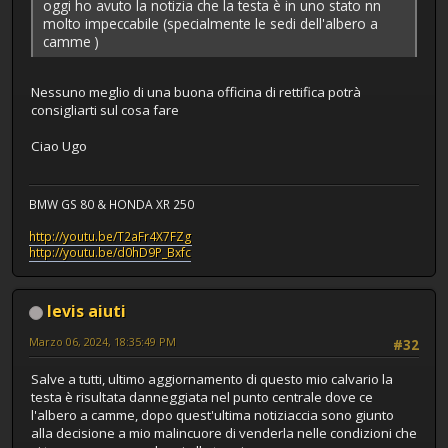
oggi ho avuto la notizia che la testa è in uno stato nn
molto impeccabile (specialmente le sedi dell'albero a
camme )
Nessuno meglio di una buona officina di rettifica potrà
consigliarti sul cosa fare
Ciao Ugo
BMW GS 80 & HONDA XR 250
http://youtu.be/T2aFr4X7FZg
http://youtu.be/d0hD9P_Bxfc
levis aiuti
Marzo 06, 2024, 18:35:49 PM
#32
Salve a tutti, ultimo aggiornamento di questo mio calvario la
testa è risultata danneggiata nel punto centrale dove ce
l'albero a camme, dopo quest'ultima notiziaccia sono giunto
alla decisione a mio malincuore di venderla nelle condizioni che