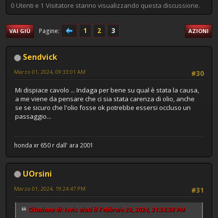
0 Utenti e 1 Visitatore stanno visualizzando questa discussione.
1
2
3
Pagine
VAI GIÙ
AZIONI
Sendvick
Marzo 01, 2024, 09:33:01 AM
#30
Mi dispiace cavolo ... Indaga per bene su qual è stata la causa,
a me viene da pensare che ci sia stata carenza di olio, anche
se se sicuro che l'olio fosse ok potrebbe essersi occluso un
passaggio...
honda xr 650 r dall' ara 2001
UOrsini
Marzo 01, 2024, 19:24:47 PM
#31
Citazione di: levis aiuti il Febbraio 29, 2024, 21:54:58 PM