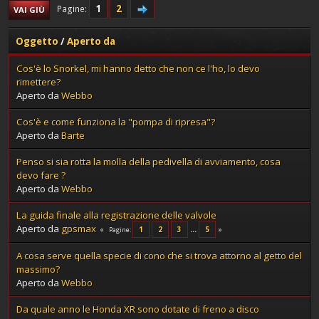
1
2
Pagine
VAI GIÙ
Oggetto
/
Aperto da
Cos'è lo Snorkel, mi hanno detto che non ce l'ho, lo devo
rimettere?
Aperto da
Webbo
Cos'è e come funziona la "pompa di ripresa"?
Aperto da
Barte
Penso si sia rotta la molla della pedivella di avviamento, cosa
devo fare ?
Aperto da
Webbo
La guida finale alla registrazione delle valvole
Aperto da
gpsmax
1
2
3
...
5
Pagine
A cosa serve quella specie di cono che si trova attorno al getto del
massimo?
Aperto da
Webbo
Da quale anno le Honda XR sono dotate di freno a disco