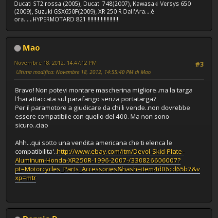
Ducati ST2 rossa (2005), Ducati 748(2007), Kawasaki Versys 650
(2009), Suzuki GSX650F(2009), XR 250 R Dall'Ara....è
ora......HYPERMOTARD 821 !!!!!!!!!!!!!!!!!!!!!!
Mao
Novembre 18, 2012, 14:47:12 PM
#3
Ultima modifica
: Novembre 18, 2012, 14:55:40 PM di Mao
Bravo! Non potevi montare mascherina migliore..ma la targa
l'hai attaccata sul parafango senza portatarga?
Per il paramotore a giudicare da chi li vende..non dovrebbe
essere compatibile con quello del 400. Ma non sono
sicuro..ciao
Ahh...qui sotto una vendita americana che ti elenca le
compatibilita'..
http://www.ebay.com/itm/Devol-Skid-Plate-
Aluminum-Honda-XR250R-1996-2007-/330826606007?
pt=Motorcycles_Parts_Accessories&hash=item4d06cd65b7&v
xp=mtr