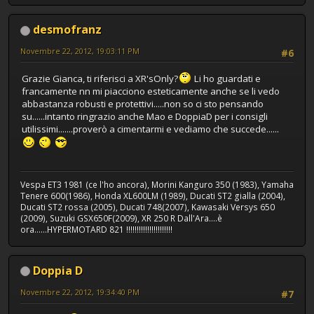
desmofranz
Novembre 22, 2012, 19:03:11 PM
#6
Grazie Gianca, ti riferisci a XR'sOnly?
Li ho guardati e
francamente nn mi piacciono esteticamente anche se li vedo
abbastanza robusti e protettivi.....non so ci sto pensando
su......intanto ringrazio anche Mao e DoppiaD per i consigli
utilissimi.......proverò a cimentarmi e vediamo che succede......
Vespa ET3 1981 (ce l'ho ancora), Morini Kanguro 350 (1983), Yamaha
Tenere 600(1986), Honda XL600LM (1989), Ducati ST2 gialla (2004),
Ducati ST2 rossa (2005), Ducati 748(2007), Kawasaki Versys 650
(2009), Suzuki GSX650F(2009), XR 250 R Dall'Ara....è
ora......HYPERMOTARD 821 !!!!!!!!!!!!!!!!!!!!!!
Doppia D
Novembre 22, 2012, 19:34:40 PM
#7