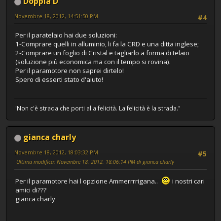
Doppia D
Novembre 18, 2012, 14:51:50 PM
#4
Per il paratelaio hai due soluzioni:
1-Comprare quelli in alluminio, li fa la CRD e una ditta inglese;
2-Comprare un foglio di Cristal e tagliarlo a forma di telaio
(soluzione più economica ma con il tempo si rovina).
Per il paramotore non saprei dirtelo!
Spero di esserti stato d'aiuto!
"Non c'è strada che porti alla felicità. La felicità è la strada."
gianca charly
Novembre 18, 2012, 18:03:32 PM
#5
Ultima modifica
: Novembre 18, 2012, 18:06:14 PM di gianca charly
Per il paramotore hai l opzione Ammerrrrigana..
i nostri cari
amici di???
gianca charly