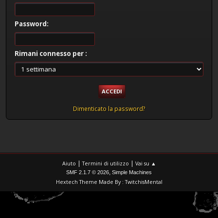
Password:
Rimani connesso per :
Dimenticato la password?
|
|
Aiuto
Termini di utilizzo
Vai su ▲
,
SMF 2.1.7 © 2026
Simple Machines
Hextech Theme Made By : TwitchisMental