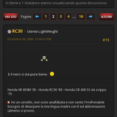
0 Utenti e 1 Visitatore stanno visualizzando questa discussione.
1
2
3
4
...
16
Pagine
VAI GIÙ
AZIONI
RC30
Utente LightWeight
Dicembre 06, 2009, 21:45:51 PM
#15
E il nero ci sta pure bene.
Honda XR 650M '05 - Honda RC30 '89 - Honda CB 400 SS da scippo
'75
K
Ho un cervello, non sono analfabeta e non sento l'irrefrenabile
bisogno di deturpare la mia lingua madre con K ed abbreviazioni
(almeno ci provo).