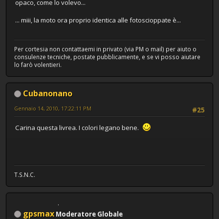
opaco, come lo volevo...
... miii, la moto ora proprio identica alle fotoscioppate è...
Per cortesia non contattaemi in privato (via PM o mail) per aiuto o
consulenze tecniche, postate pubblicamente, e se vi posso aiutare
lo farò volentieri.
Cubanonano
Gennaio 14, 2010, 17:22:11 PM
#25
Carina questa livrea. I colori legano bene.
T.S.N.C.
gpsmax
Moderatore Globale