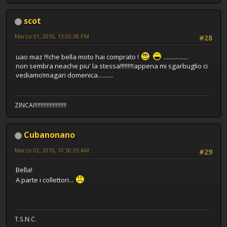
scot
Marzo 01, 2010, 13:02:38 PM
#28
uao maz !!!che bella moto hai comprato !
................
non sembra neache piu' la stessa!!!!!!!!!appena mi sgarbuglio ci
vediamo!magari domenica..........
ZINCAI!!!!!!!!!!!!!!!!!!!!!
Cubanonano
Marzo 02, 2010, 10:50:35 AM
#29
Bella!
A parte i collettori...
T.S.N.C.