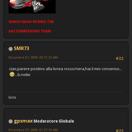
WAKATADAO
RESING
TIM
KAZZEMBERGHER TEAM
SMR73
Dicembre 07, 2009, 00:31:25 AM
#22
ciao,parere positivo alla livrea rosso/nera,hai il mio consenso...
...b.notte
loris
gpsmax
Moderatore Globale
Dicembre 07, 2009, 01:37:19 AM
#23