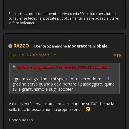
Per cortesia non contattaemi in privato (via PM o mail) per aiuto o
consulenze tecniche, postate pubblicamente, e se vi posso aiutare
lo farò volentieri.
RAZZO
Utente Spammone
Moderatore Globale
Dicembre 06, 2009, 22:53:54 PM
#19
Citazione di: gpsmax il Dicembre 06, 2009, 22:51:34 PM
riguardo al gradino... mi spiace, ma... secondo me... il
gradino serve quando devi portare il passeggero, quindi
sulle granturismo e sugli spooter
A dir la verità serve a tutt'altro .... comunque sull'XR che ha la
sella tutta infossata non ha proprio senso.
Honda-Razzo.