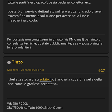
tutte le parti "nero opaco", ossia pedane, collettori ecc.
posterò un servizio dettagliato sul faro alogeno: credo di aver
trovato finalmente la soluzione per avere bella luce e
mascherina piccola...
Per cortesia non contattaemi in privato (via PM o mail) per aiuto o
consulenze tecniche, postate pubblicamente, e se vi posso aiutare
lo farò volentieri.
Tinto
Marzo 01, 2010, 08:00:36 AM
#27
...bella...se guardi su
subito.it
c'è anche la copertina sella della
one come le grafiche serbatotio...
WR 250 F 2008
XRV 750 Africa Twin 1999...Black Queen