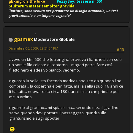
gbking_on_the bike
PezzyBoy: tessera n. 001
Stultorum mater sempiter gravida
'Dottore, sono venuta per prenotare un disagio ormonale, un test
gravitazionale e un talpone vaginale'
gpsmax
Moderatore Globale
Dicembre 06, 2009, 22:51:34 PM
#18
avevo un ktm 600 che (da originale) aveva i fianchetti con solo
un sottile filo celeste di contorno... magari potrei fare così.
filetto nero e adesivo bianco. vedremo.
riguardo la sella, sto facendo meditazione zen da quando l'ho
comprata... la copertina è ben fatta, ma la sella i suoi 16 anni ce
li ha tutti... nuova costa circa 180 eurini, mi sa che prima o poi
me la ordino.
riguardo al gradino... mi spiace, ma... secondo me... il gradino
serve quando devi portare il passeggero, quindi sulle
granturismo e sugli spooter