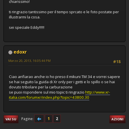
chiarissimo!
ti ringrazio tantissimo per il tempo sprcato e le foto postate per
illustrarmi la cosa.
sei speciale Eddy!!!!!!
edoxr
Marzo 20, 2013, 16:05:44 PM
#18
Ciao anfiarao anche io ho preso il mikuni TM 34 e vorrei sapere
se hai seguito la guida di Xr only per i getti e lo spillo o se hai
dovuto tribolare per la carburazione
se puoi rispondere sul mio topic ti ringrazio
http://www.xr-
italia.com/forumxr/index.php?topic=43800.30
1
2
Pagine
VAI SU
AZIONI