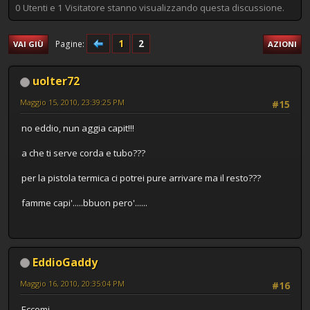
0 Utenti e 1 Visitatore stanno visualizzando questa discussione.
1
2
Pagine
VAI GIÙ
AZIONI
uolter72
Maggio 15, 2010, 23:39:25 PM
#15
no eddio, nun aggia capit!!!
a che ti serve corda e tubo???
per la pistola termica ci potrei pure arrivare ma il resto???
famme capi'.....bbuon pero'......
EddioGaddy
Maggio 16, 2010, 20:35:04 PM
#16
Eccomi,