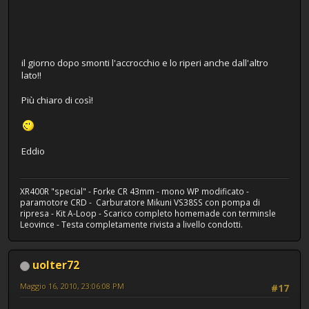
il giorno dopo smonti l'accrocchio e lo riperi anche dall'altro
lato!!
Più chiaro di così!
Eddio
XR400R "special" - Forke CR 43mm - mono WP modificato -
paramotore CRD - Carburatore Mikuni VS38SS con pompa di
ripresa - Kit A-Loop - Scarico completo homemade con terminsle
Leovince - Testa completamente rivista a livello condotti.
uolter72
Maggio 16, 2010, 23:06:08 PM
#17