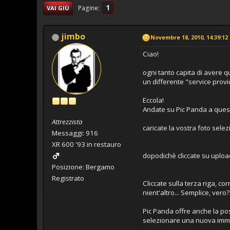
1
Pagine
VAI GIÙ
jimbo
Novembre 18, 2010, 14:39:12
Ciao!
ogni tanto capita di avere q
un differente "service provid
Eccola!
Andate su Pic Panda a ques
Attrezzista
caricate la vostra foto sele
Messaggi: 916
XR 600 '93 in restauro
dopodichè cliccate su uploa
Posizione: Bergamo
Registrato
Cliccate sulla terza riga, c
nient'altro... Semplice, vero?
Pic Panda offre anche la po
selezionare una nuova imm