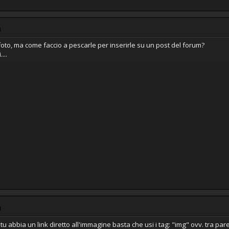
M
foto, ma come faccio a pescarle per inserirle su un post del forum?
...
M
tu abbia un link diretto all'immagine basta che usi i tag: "img" ovv. tra pa