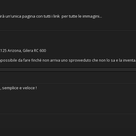
rà un'unica pagina con tutti i link per tutte le immagini...
RX125 Arizona, Gilera RC 600
possibile da fare finchè non arriva uno sprovveduto che non lo sa e la inventa.
 semplice e veloce !