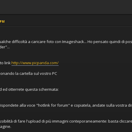
 PM
ualche difficoltà a caricare foto con Imageshack... Ho pensato quindi di po
er"...
to link
http://www.picpanda.com/
zionando la cartella sul vostro PC
d ed otterrete questa schermata:
orrispondete alla voce "hotlink for forum" e copiatela, andate sulla vostra d
ssibilità di fare l'upload di più immagini conteporaneamente: basta clicca
agine.