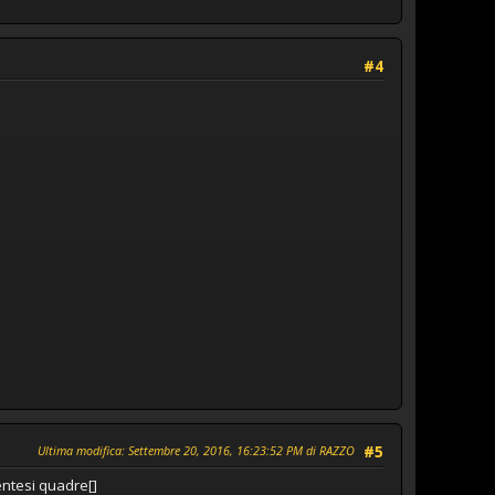
#4
Ultima modifica
: Settembre 20, 2016, 16:23:52 PM di RAZZO
#5
rentesi quadre[]