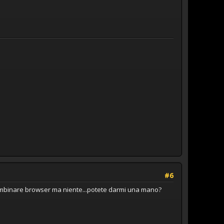
#6
k,combinare browser ma niente...potete darmi una mano?