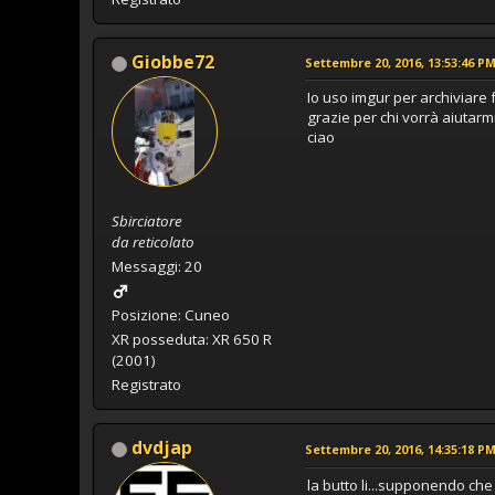
Giobbe72
Settembre 20, 2016, 13:53:46 P
Io uso imgur per archiviare 
grazie per chi vorrà aiutarmi.
ciao
Sbirciatore
da reticolato
Messaggi: 20
Posizione: Cuneo
XR posseduta: XR 650 R
(2001)
Registrato
dvdjap
Settembre 20, 2016, 14:35:18 P
la butto li...supponendo che 