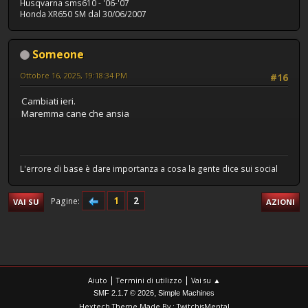
Husqvarna sms610 - '06-'07
Honda XR650 SM dal 30/06/2007
Someone
Ottobre 16, 2025, 19:18:34 PM
#16
Cambiati ieri.
Maremma cane che ansia
L'errore di base è dare importanza a cosa la gente dice sui social
1
2
Pagine
VAI SU
AZIONI
|
|
Aiuto
Termini di utilizzo
Vai su ▲
,
SMF 2.1.7 © 2026
Simple Machines
Hextech Theme Made By : TwitchisMental