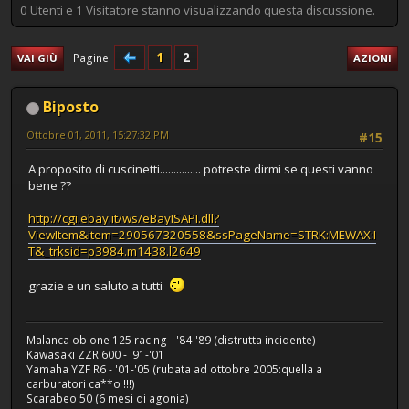
0 Utenti e 1 Visitatore stanno visualizzando questa discussione.
1
2
Pagine
VAI GIÙ
AZIONI
Biposto
Ottobre 01, 2011, 15:27:32 PM
#15
A proposito di cuscinetti............... potreste dirmi se questi vanno
bene ??
http://cgi.ebay.it/ws/eBayISAPI.dll?
ViewItem&item=290567320558&ssPageName=STRK:MEWAX:I
T&_trksid=p3984.m1438.l2649
grazie e un saluto a tutti
Malanca ob one 125 racing - '84-'89 (distrutta incidente)
Kawasaki ZZR 600 - '91-'01
Yamaha YZF R6 - '01-'05 (rubata ad ottobre 2005:quella a
carburatori ca**o !!!)
Scarabeo 50 (6 mesi di agonia)