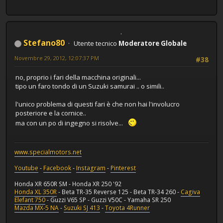
Stefano80
Utente tecnico
Moderatore Globale
Novembre 29, 2012, 12:07:37 PM
#38
no, proprio i fari della macchina originali...
tipo un faro tondo di un Suzuki samurai .. o simili..
l'unico problema di questi fari è che non hai l'involucro
posteriore e la cornice..
ma con un po di ingegno si risolve...
www.specialmotors.net
Youtube
-
Facebook
-
Instagram
-
Pinterest
Honda XR 650R SM - Honda XR 250 '92
Honda XL 350R
- Beta TR-35 Reverse 125 - Beta TR-34 260 -
Cagiva
Elefant 750
- Guzzi V65 SP - Guzzi V50C - Yamaha SR 250
Mazda MX-5 NA
-
Suzuki SJ 413
-
Toyota 4Runner