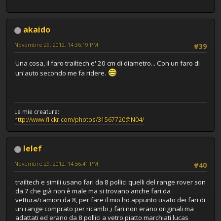
akaido
Novembre 29, 2012, 14:36:19 PM
#39
Una cosa, il faro trailtech e' 20 cm di diametro... Con un faro di
un'auto secondo me fa ridere.
Le mie creature:
http://www.flickr.com/photos/31567720@N04/
lelef
Novembre 29, 2012, 14:56:41 PM
#40
trailtech e simili usano fari da 8 pollici quelli del range rover son
da 7 che già non è male ma si trovano anche fari da
vettura/camion da 8, per fare il mio ho appunto usato dei fari di
un range comprato per ricambi ,i fari non erano originali ma
adattati ed erano da 8 pollici a vetro piatto marchiati lucas