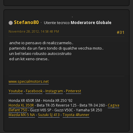
Stefano80
Utente tecnico
Moderatore Globale
Novembre 28, 2012, 14:58:48 PM
#31
anche io pensavo di realizzarmelo..
partendo da un faro tondo di qualche vecchia moto..
un bel telaio robusto autocostruito
ed un kit xeno cinese..
www.specialmotors.net
Youtube
-
Facebook
-
Instagram
-
Pinterest
Honda XR 650R SM - Honda XR 250 '92
Honda XL 350R
- Beta TR-35 Reverse 125 - Beta TR-34 260 -
Cagiva
Elefant 750
- Guzzi V65 SP - Guzzi V50C - Yamaha SR 250
Mazda MX-5 NA
-
Suzuki SJ 413
-
Toyota 4Runner