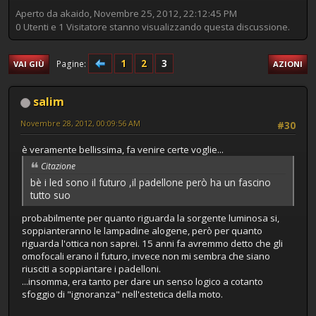
Aperto da akaido, Novembre 25, 2012, 22:12:45 PM
0 Utenti e 1 Visitatore stanno visualizzando questa discussione.
1
2
3
Pagine
VAI GIÙ
AZIONI
salim
Novembre 28, 2012, 00:09:56 AM
#30
è veramente bellissima, fa venire certe voglie...
Citazione
bè i led sono il futuro ,il padellone però ha un fascino
tutto suo
probabilmente per quanto riguarda la sorgente luminosa si,
soppianteranno le lampadine alogene, però per quanto
riguarda l'ottica non saprei. 15 anni fa avremmo detto che gli
omofocali erano il futuro, invece non mi sembra che siano
riusciti a soppiantare i padelloni.
...insomma, era tanto per dare un senso logico a cotanto
sfoggio di "ignoranza" nell'estetica della moto.