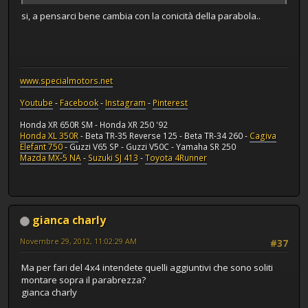
si, a pensarci bene cambia con la conicità della parabola..
www.specialmotors.net
Youtube
-
Facebook
-
Instagram
-
Pinterest
Honda XR 650R SM - Honda XR 250 '92
Honda XL 350R
- Beta TR-35 Reverse 125 - Beta TR-34 260 -
Cagiva
Elefant 750
- Guzzi V65 SP - Guzzi V50C - Yamaha SR 250
Mazda MX-5 NA
-
Suzuki SJ 413
-
Toyota 4Runner
gianca charly
Novembre 29, 2012, 11:02:29 AM
#37
Ma per fari del 4x4 intendete quelli aggiuntivi che sono soliti
montare sopra il parabrezza?
gianca charly