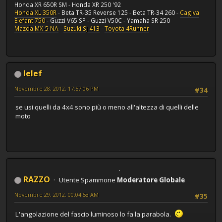
Honda XR 650R SM - Honda XR 250 '92
Honda XL 350R
- Beta TR-35 Reverse 125 - Beta TR-34 260 -
Cagiva
Elefant 750
- Guzzi V65 SP - Guzzi V50C - Yamaha SR 250
Mazda MX-5 NA
-
Suzuki SJ 413
-
Toyota 4Runner
lelef
Novembre 28, 2012, 17:57:06 PM
#34
se usi quelli da 4x4 sono più o meno all'altezza di quelli delle
moto
RAZZO
Utente Spammone
Moderatore Globale
Novembre 29, 2012, 00:04:53 AM
#35
L'angolazione del fascio luminoso lo fa la parabola.