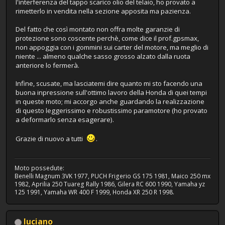
l'interferenza del tappo scarico olio del telaio, ho provato a
rimetterlo in vendita nella sezione apposita ma pazienza.
Del fatto che così montato non offra molte garanzie di
protezione sono coscente perchè, come dice il prof.gpsmax,
non appoggia con i gommini sui carter del motore, ma meglio di
niente ... almeno qualche sasso grosso alzato dalla ruota
anteriore lo fermerà.
Infine, scusate, ma lasciatemi dire quanto mi sto facendo una
buona inpressione sull'ottimo lavoro della Honda di quei tempi
in queste moto; mi accorgo anche guardando la realizzazione
di questo leggerissimo e robustissimo paramotore (ho provato
a deformarlo senza esagerare).
Grazie di nuovo a tutti
.
Moto possedute:
Benelli Magnum 3VK 1977, PUCH Frigerio GS 175 1981, Maico 250 mx
1982, Aprilia 250 Tuareg Rally 1986, Gilera RC 600 1990, Yamaha yz
125 1991, Yamaha WR 400 F 1999, Honda XR 250 R 1998.
luciano