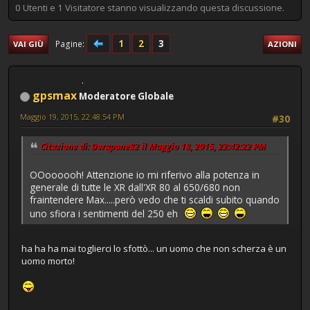
0 Utenti e 1 Visitatore stanno visualizzando questa discussione.
1
2
3
Pagine
VAI GIÙ
AZIONI
gpsmax
Moderatore Globale
Maggio 19, 2015, 22:48:54 PM
#30
Citazione di: Derapone82 il Maggio 18, 2015, 22:42:22 PM
OOoooooh! Attenzione io mi riferivo alla potenza in
generale di tutte le XR dall'XR 80 al 650/680 non
fraintendere Max.....però vedo che ti scaldi subito quando
uno sfiora i sentimenti del 250 eh
ha ha ha mai toglierci lo sfottò... un uomo che non scherza è un
uomo morto!