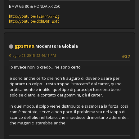
BMW GS 80 & HONDA XR 250
http://youtu.be/T2aFr4X7FZg
http://youtu.be/d0hD9P_Bxfc
gpsmax
Moderatore Globale
Giugno 03, 2015, 22:46:13 PM
#37
io invece non lo credo... ne sono certo.
e sono anche certo che non ti auguro di doverlo usare per
riparare un colpo... resta troppo "staccato" dal carter, quindi
praticamente è inutile. quel tipo di paracolpi funziona bene
solo se dietro, a contatto dei gommini, c'è il carter.
in quel modo, il colpo viene distribuito e si smorza la forza. così
com'è montato, serve a ben poco. il problema sta nel tappo di
scarico dell'olio nel telaio, che impedisce di montarlo aderente...
che magari ci starebbe anche.