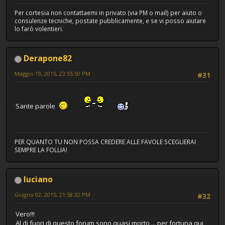
Per cortesia non contattaemi in privato (via PM o mail) per aiuto o
consulenze tecniche, postate pubblicamente, e se vi posso aiutare
lo farò volentieri.
Derapone82
Maggio 19, 2015, 23:55:50 PM
#31
Sante parole
PER QUANTO TU NON POSSA CREDERE ALLE FAVOLE SCEGLIERAI
SEMPRE LA FOLLIA!
luciano
Giugno 02, 2015, 21:58:32 PM
#32
Vero!!!
Al di fuori di questo forum sono quasi morto ... per fortuna qui