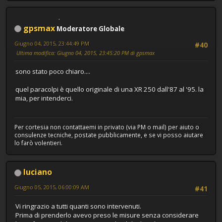
gpsmax
Moderatore Globale
Giugno 04, 2015, 23:44:49 PM
#40
Ultima modifica
: Giugno 04, 2015, 23:45:20 PM di gpsmax
sono stato poco chiaro....
quel paracolpi è quello originale di una XR 250 dall'87 al '95. la
mia, per intenderci.
Per cortesia non contattaemi in privato (via PM o mail) per aiuto o
consulenze tecniche, postate pubblicamente, e se vi posso aiutare
lo farò volentieri.
luciano
Giugno 05, 2015, 06:00:09 AM
#41
Vi ringrazio a tutti quanti sono intervenuti.
Prima di prenderlo avevo preso le misure senza considerare