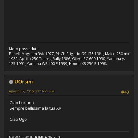
Moto possedute:
Benelli Magnum 3VK 1977, PUCH Frigerio GS 175 1981, Maico 250 mx
1982, Aprilia 250 Tuareg Rally 1986, Gilera RC 600 1990, Yamaha yz
125 1991, Yamaha WR 400 F 1999, Honda XR 250 R 1998.
UOrsini
Agosto 07, 2016, 21:16:29 PM
#43
Ciao Luciano
Sempre bellissima la tua XR
Ciao Ugo
BMW GS 80 & HONDA XR 250