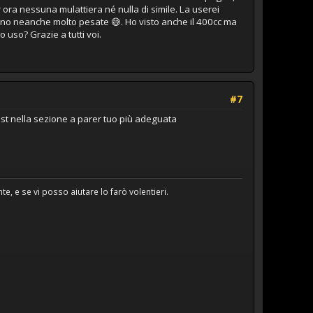
ora nessuna mulattiera né nulla di simile. La userei
no neanche molto pesate 😅. Ho visto anche il 400cc ma
 uso? Grazie a tutti voi.
#7
ost nella sezione a parer tuo più adeguata
e, e se vi posso aiutare lo farò volentieri.