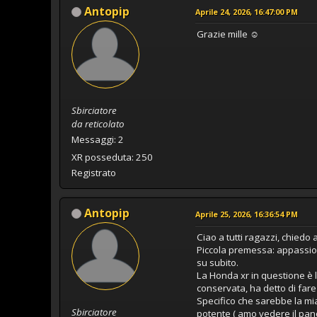
Antopip
Aprile 24, 2026, 16:47:00 PM
Grazie mille ☺️
Sbirciatore
da reticolato
Messaggi: 2
XR posseduta: 250
Registrato
Antopip
Aprile 25, 2026, 16:36:54 PM
Ciao a tutti ragazzi, chiedo 
Piccola premessa: appassi
su subito.
La Honda xr in questione è 
conservata, ha detto di far
Specifico che sarebbe la m
Sbirciatore
potente ( amo vedere il pan