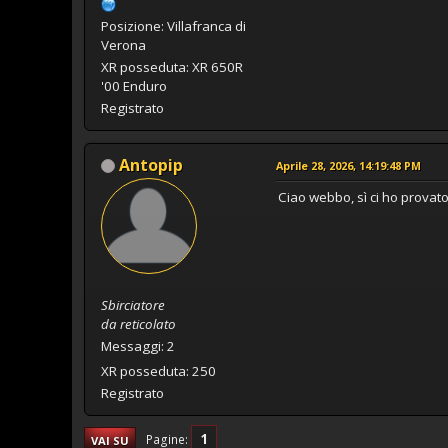
Posizione: Villafranca di
Verona
XR posseduta: XR 650R
'00 Enduro
Registrato
Antopip
Aprile 28, 2026, 14:19:48 PM
Ciao webbo, sì ci ho provat
Sbirciatore
da reticolato
Messaggi: 2
XR posseduta: 250
Registrato
1
Pagine
VAI SU