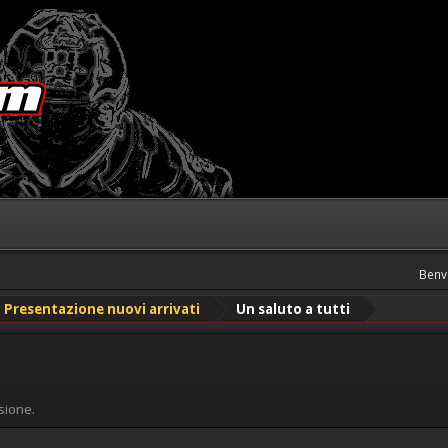
Benv
Presentazione nuovi arrivati
Un saluto a tutti
sione.