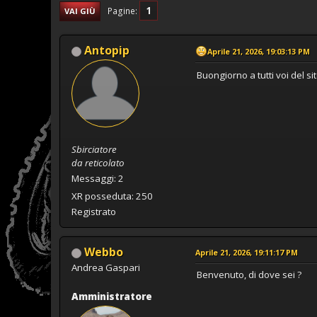
1
Pagine
VAI GIÙ
Antopip
Aprile 21, 2026, 19:03:13 PM
Buongiorno a tutti voi del 
Sbirciatore
da reticolato
Messaggi: 2
XR posseduta: 250
Registrato
Webbo
Aprile 21, 2026, 19:11:17 PM
Andrea Gaspari
Benvenuto, di dove sei ?
Amministratore