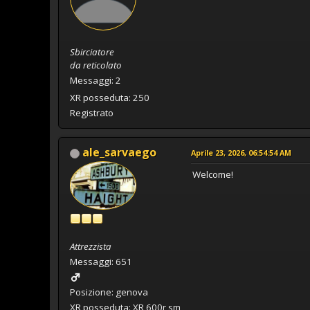
Sbirciatore
da reticolato
Messaggi: 2
XR posseduta: 250
Registrato
ale_sarvaego
Aprile 23, 2026, 06:54:54 AM
Welcome!
Attrezzista
Messaggi: 651
Posizione: genova
XR posseduta: XR 600r sm