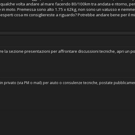
 qualche volta andare al mare facendo 80/100km tra andata e ritorno, per 
re in moto. Premessa sono alto 1.75 x 62kg, non sono un vatusso e nemme
i esperti cosa mi consigliereste a riguardo? Potrebbe andare bene per il mio
e la sezione presentazioni per affrontare discussioni tecniche, apri un p
in privato (via PM o mail) per aiuto o consulenze tecniche, postate pubblicament