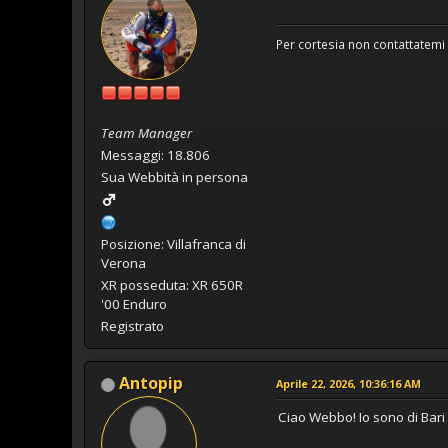
Per cortesia non contattatemi 
Team Manager
Messaggi: 18.806
Sua Webbità in persona
Posizione: Villafranca di
Verona
XR posseduta: XR 650R
'00 Enduro
Registrato
Antopip
Aprile 22, 2026, 10:36:16 AM
Ciao Webbo! Io sono di Bar