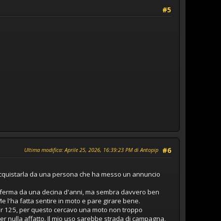
#5
Ultima modifica
: Aprile 25, 2026, 16:39:23 PM di Antopip
#6
cquistarla da una persona che ha messo un annuncio
ta ferma da una decina d'anni, ma sembra davvero ben
 l'ha fatta sentire in moto e pare girare bene.
er 125, per questo cercavo una moto non troppo
r nulla affatto. Il mio uso sarebbe strada di campagna,