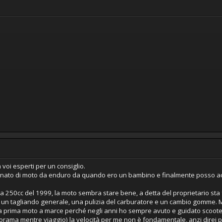
a voi esperti per un consiglio.
onato di moto da enduro da quando ero un bambino e finalmente posso a
la 250cc del 1999, la moto sembra stare bene, a detta del proprietario s
e un tagliando generale, una pulizia del carburatore e un cambio gomme. Me
ia prima moto a marce perché negli anni ho sempre avuto e guidato scoot
orama mentre viaggio) la velocità per me non è fondamentale, anzi direi pe