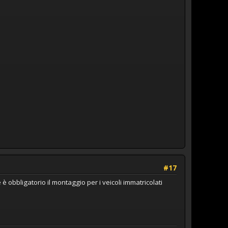
#17
 è obbligatorio il montaggio per i veicoli immatricolati