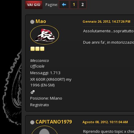
1
2
Pagine
VAI GIÙ
Mao
Gennaio 26, 2012, 14:27:26 PM
Assolutamente...soprattutto 
Due anni fa', in motorizza
Meccanico
Ufficiale
Messaggi: 1.713
XR 600R (XR600RT) my
1996 (EN-SM)
Posizione: Milano
Registrato
CAPITANO1979
Agosto 08, 2012, 10:11:04 AM
Riprendo questo topic x chie