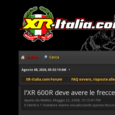
Indice
Cerca
Agosto 08, 2026, 05:02:19 AM
XR-Italia.com Forum
FAQ ovvero, risposte al
l'XR 600R deve avere le frecce
Aperto da Webbo, Maggio 22, 2008, 15:15:41 PM
0 Utenti e 1 Visitatore stanno visualizzando questa discus