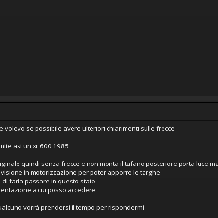
e volevo se possibile avere ulteriori chiarimenti sulle frecce
amite asi un xr 600 1985
ginale quindi senza frecce e non monta il tafano posteriore porta luce ma
evisione in motorizzazione per poter apporre le targhe
à di farla passare in questo stato
entazione a cui posso accedere
qualcuno vorrà prendersi il tempo per rispondermi