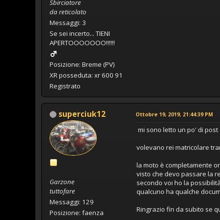
Sbirciatore
da reticolato
Messaggi: 3
Se sei incerto... TIENI
APERTOOOOOOO!!!!!!
Posizione: Breme (PV)
XR posseduta: xr 600 91
Registrato
superciuk12
Ottobre 19, 2019, 21:44:39 PM
mi sono letto un po' di post 
volevano rei matricolare tr
la moto è completamente ori
visto che devo passare la r
Garzone
secondo voi ho la possibilit
tuttofare
qualcuno ha qualche docum
Messaggi: 129
Ringrazio fin da subito se 
Posizione: faenza