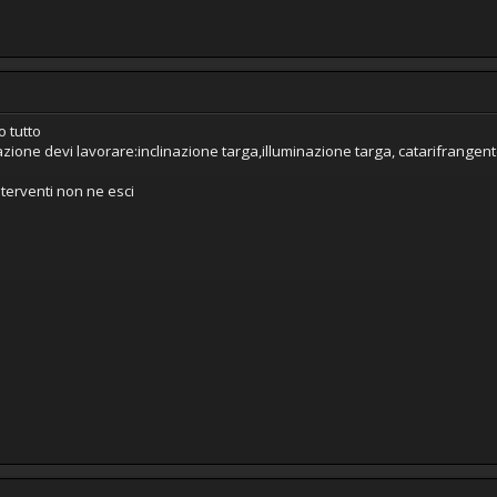
o tutto
azione devi lavorare:inclinazione targa,illuminazione targa, catarifrangent
terventi non ne esci