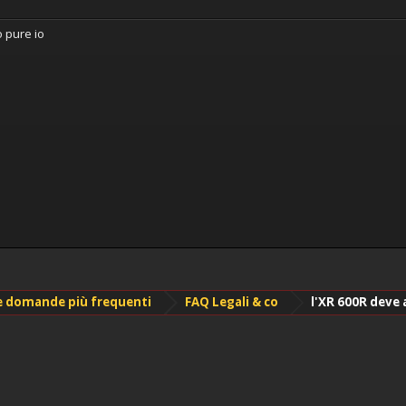
 pure io
le domande più frequenti
FAQ Legali & co
l'XR 600R deve a