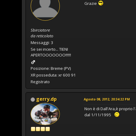
Grazie
Sbirciatore
da reticolato
Messaggi: 3
Se sei incerto... TIENI
APERTOOOOOOO!!!!!!
Posizione: Breme (PV)
XR posseduta: xr 600 91
Registrato
gerry.dp
Agosto 08, 2012, 20:34:22 PM
Non è di Dall'Ara,è proprio l
dal 1/11/1995