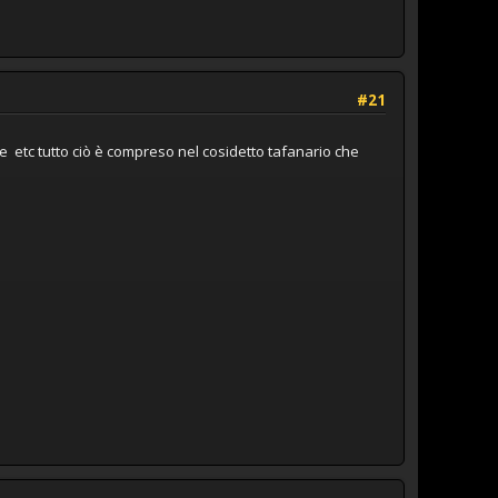
#21
e etc tutto ciò è compreso nel cosidetto tafanario che