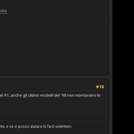
Tube
#18
l 91, anche gli ultimo modelli del '98 non montavano le
e, e se vi posso aiutare lo farò volentieri.