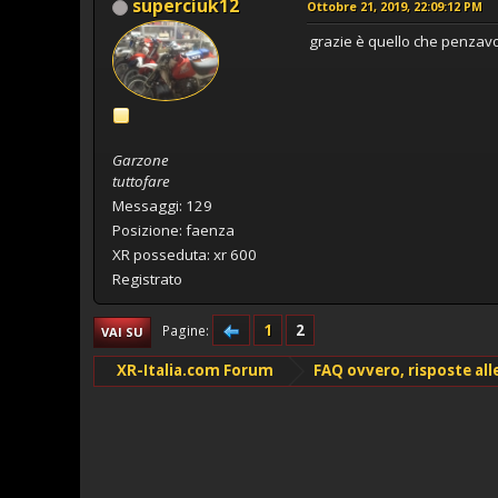
superciuk12
Ottobre 21, 2019, 22:09:12 PM
grazie è quello che penzavo
Garzone
tuttofare
Messaggi: 129
Posizione: faenza
XR posseduta: xr 600
Registrato
1
2
Pagine
VAI SU
XR-Italia.com Forum
FAQ ovvero, risposte al