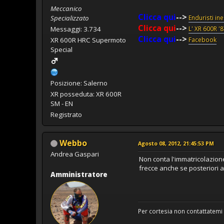
Meccanico
Clicca qui
-->
Specializzato
Enduristi in
Clicca qui
-->
Messaggi: 3.734
L' XR 600R '
Clicca qui
-->
XR 600R HRC Supermoto
Facebook
Special
Posizione: Salerno
XR posseduta: XR 600R
SM - EN
Registrato
Webbo
Agosto 08, 2012, 21:45:53 PM
Andrea Gaspari
Non conta l'immatricolazion
frecce anche se posteriori a
Amministratore
Per cortesia non contattatemi 