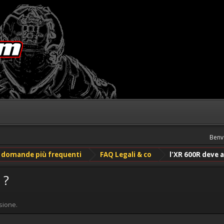
Benv
le domande più frequenti
FAQ Legali & co
l'XR 600R deve a
 ?
sione.