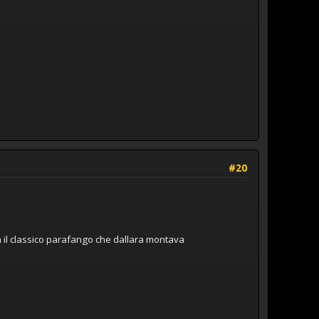
#20
 il classico parafango che dallara montava