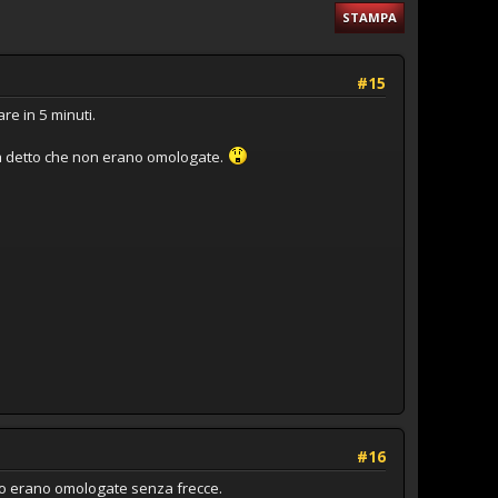
STAMPA
#15
re in 5 minuti.
ha detto che non erano omologate.
#16
moto erano omologate senza frecce.