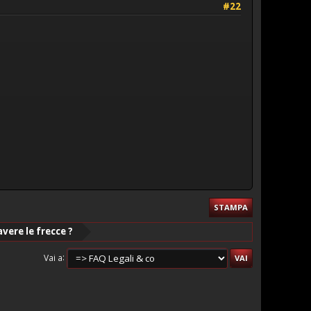
#22
STAMPA
vere le frecce ?
Vai a