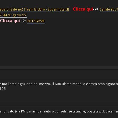
Clicca qui
-->
esperti (Salerno) [Team Enduro - Supermotard]
Canale You
87 SM di "gerry.dp"
Clicca qui
-->
INSTAGRAM
e ma l'omologazione del mezzo.. Il 600 ultimo modello ė stata omologata ne
l 95
in privato (via PM o mail) per aiuto o consulenze tecniche, postate pubblicament