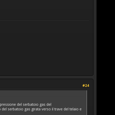
#24
a pressione del serbatoio gas del
el serbatoio gas girata verso il trave del telaio e