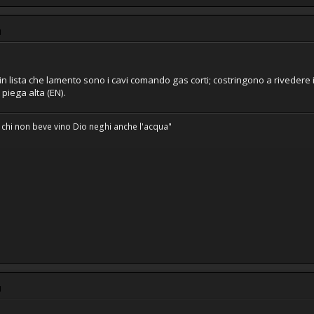
M
 in lista che lamento sono i cavi comando gas corti; costringono a rivedere 
piega alta (EN).
 chi non beve vino Dio neghi anche l'acqua"
M