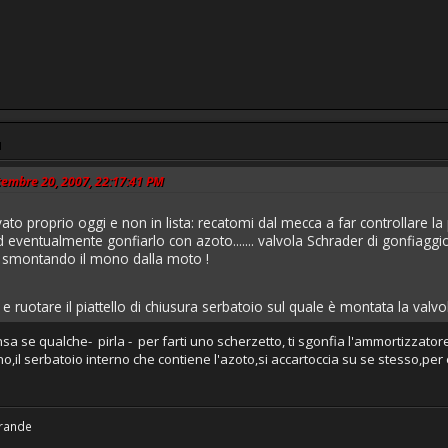
M
ttembre 20, 2007, 22:17:41 PM
vato proprio oggi e non in lista: recatomi dal mecca a far controllare l
entualmente gonfiarlo con azoto....... valvola Schrader di gonfiaggio d
o smontando il mono dalla moto !
no e ruotare il piattello di chiusura serbatoio sul quale è montata la valv
sa se qualche- pirla - per farti uno scherzetto, ti sgonfia l'ammortizzatore, 
no,il serbatoio interno che contiene l'azoto,si accartoccia su se stesso,per 
grande