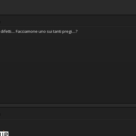
M
difetti.... Facciamone uno sui tanti pregi....?
M