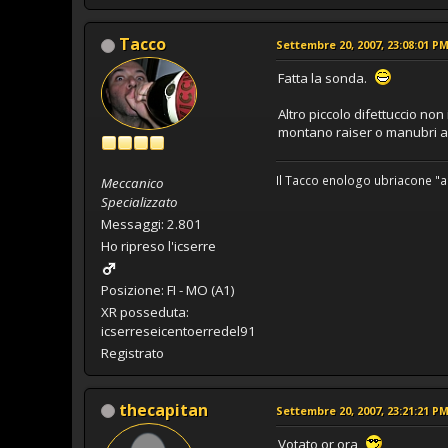
Tacco
Settembre 20, 2007, 23:08:01 P
Fatta la sonda.
Altro piccolo difettuccio non
montano raiser o manubri a 
Il Tacco enologo ubriacone "a
Meccanico
Specializzato
Messaggi: 2.801
Ho ripreso l'icserre
Posizione: FI - MO (A1)
XR posseduta:
icserreseicentoerredel91
Registrato
thecapitan
Settembre 20, 2007, 23:21:21 P
Votato or ora