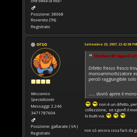
che bella la vita !
Posizione: 38068
Rovereto (TN)
Registrato
orso
Settembre 20, 2007, 22:42:08 P
Citazione di: teppo il Se
Difetto fresco fresco tro
monoammortizzatore ed ev
perciò raggiungibile sol
....... dovrò aprire il mo
Meccanico
Specializzato
non è un difetto, pen
Messaggi: 2.246
collezzione, se sgonfi il mo
3471787604
lo butti via.
Posizione: gallarate ( VA )
non sò ancora cosa farò da 
Registrato