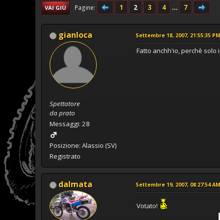
1
2
3
4
...
7
Pagine
VAI GIÙ
gianloca
Settembre 18, 2007, 21:55:35 P
Fatto anchh'io, perchè solo i 
Spettatore
da prato
Messaggi: 28
Posizione: Alassio (SV)
Registrato
dalmata
Settembre 19, 2007, 08:27:54 A
Votato!