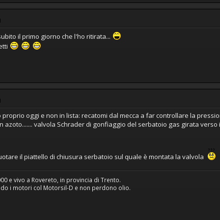
M
ubito il primo giorno che l'ho ritirata...
etti
M
o proprio oggi e non in lista: recatomi dal mecca a far controllare la pre
azoto....... valvola Schrader di gonfiaggio del serbatoio gas girata verso 
e ruotare il piattello di chiusura serbatoio sul quale è montata la valvola
 e vivo a Rovereto, in provincia di Trento.
iudo i motori col Motorsil-D e non perdono olio.