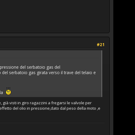
#21
a pressione del serbatoio gas del
el serbatoio gas girata verso il trave del telaio e
ola
già visti in giro ragazzini a fregarsi le valvole per
effetto del olio in pressione,dato dal peso della moto ,e