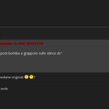
M
Settembre 19, 2007, 20:48:17 PM
ici post-bomba a grappolo sullo stinco dx".
e pedane originali
?
grande