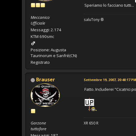
Speriamo lo facciano tutti...
Meccanico
saluTony ®
Ufficiale
Messaggi: 2.174
KTM 690smc
Posizione: Augusta
Taurinorum e Sanfré(CN)
Registrato
Brauser
Settembre 19, 2007, 20:48:17 P
Fatto. Includerei "Cicatrici 
Garzone
XR 650 R
tuttofare
Messaggi: 187