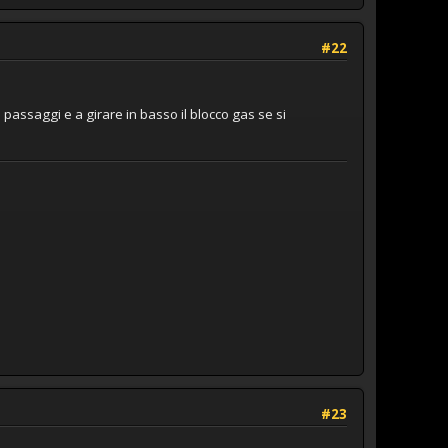
#22
i passaggi e a girare in basso il blocco gas se si
#23