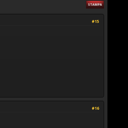
STAMPA
#15
#16