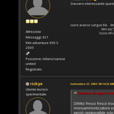
Davvero interessante ques
cuore arancio sangue blu kt
ktm exc 525 
Attrezzista
Socio AFI nume
Messaggi: 621
Ktm adventure 950 S
2005
Posizione: milano/varese
united
Registrato
rickyx
Settembre 21, 2007, 00:14:23 A
Utente tecnico
Citazione di: teppo il Se
sperimentale
Difetto fresco fresco tro
monoammortizzatore ed ev
perciò raggiungibile sol