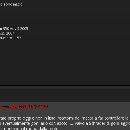
to sondaggio.
m 950 Adv S 2005
2007
ro 1153
M
ttembre 20, 2007, 22:17:41 PM
vato proprio oggi e non in lista: recatomi dal mecca a far controllare l
entualmente gonfiarlo con azoto....... valvola Schrader di gonfiaggio d
o smontando il mono dalla moto !