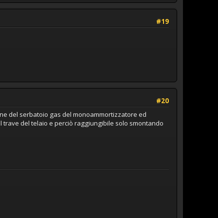
#19
#20
ssione del serbatoio gas del monoammortizzatore ed
il trave del telaio e perciò raggiungibile solo smontando