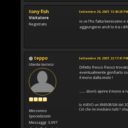
tony fish
Settembre 20, 2007, 13:40:28 P
Visitatore
io ce l'ho fatta benissimo e s
Registrato
aggiungerei anch'io tra i dif
teppo
Settembre 20, 2007, 22:17:41 P
Utente tecnico
Difetto fresco fresco trovat
eventualmente gonfiarlo con 
il mono dalla moto !
....... dovrò aprire il mono 
Io AVEVO un XR650R/SM del 2000
Ciò che mi invidiano tutti ? ch
Meccanico
Specializzato
Messaggi: 3.097