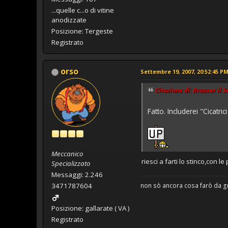
...quelle c...o di vitine
anodizzate
Posizione: Tergeste
Registrato
orso
Settembre 19, 2007, 20:52:45 P
Citazione di: Brauser il 
Fatto. Includerei "Cicatr
Meccanico
riesci a farti lo stinco,con l
Specializzato
Messaggi: 2.246
non sò ancora cosa farò da 
3471787604
Posizione: gallarate ( VA )
Registrato