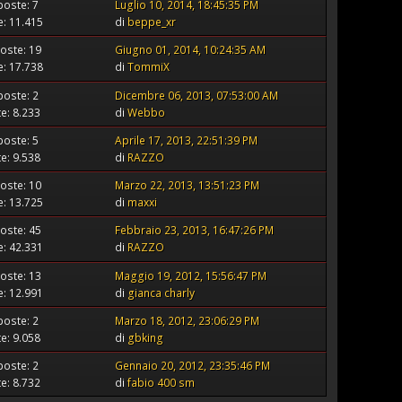
poste: 7
Luglio 10, 2014, 18:45:35 PM
te: 11.415
di
beppe_xr
oste: 19
Giugno 01, 2014, 10:24:35 AM
te: 17.738
di
TommiX
poste: 2
Dicembre 06, 2013, 07:53:00 AM
te: 8.233
di
Webbo
poste: 5
Aprile 17, 2013, 22:51:39 PM
te: 9.538
di
RAZZO
oste: 10
Marzo 22, 2013, 13:51:23 PM
te: 13.725
di
maxxi
oste: 45
Febbraio 23, 2013, 16:47:26 PM
te: 42.331
di
RAZZO
oste: 13
Maggio 19, 2012, 15:56:47 PM
te: 12.991
di
gianca charly
poste: 2
Marzo 18, 2012, 23:06:29 PM
te: 9.058
di
gbking
poste: 2
Gennaio 20, 2012, 23:35:46 PM
te: 8.732
di
fabio 400 sm