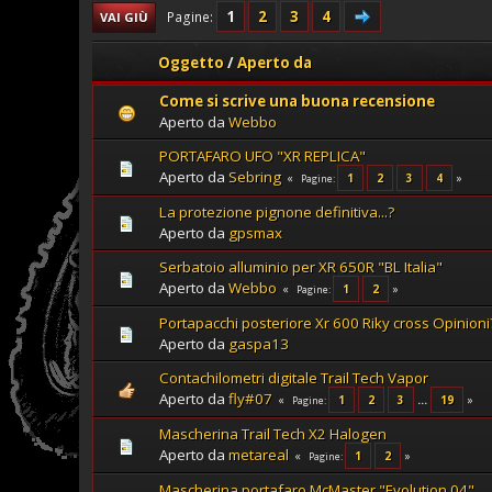
1
2
3
4
Pagine
VAI GIÙ
Oggetto
/
Aperto da
Come si scrive una buona recensione
Aperto da
Webbo
PORTAFARO UFO "XR REPLICA"
Aperto da
Sebring
1
2
3
4
Pagine
La protezione pignone definitiva...?
Aperto da
gpsmax
Serbatoio alluminio per XR 650R "BL Italia"
Aperto da
Webbo
1
2
Pagine
Portapacchi posteriore Xr 600 Riky cross Opinioni
Aperto da
gaspa13
Contachilometri digitale Trail Tech Vapor
Aperto da
fly#07
1
2
3
...
19
Pagine
Mascherina Trail Tech X2 Halogen
Aperto da
metareal
1
2
Pagine
Mascherina portafaro McMaster "Evolution 04"