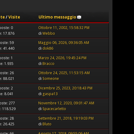
ste
/
Visite
Ultimo messaggio
poste: 0
Ottobre 11, 2002, 15:58:32 PM
te: 17.876
di
Webbo
oste: 59
Maggio 06, 2026, 09:36:05 AM
te: 41.440
di
dok86
poste: 1
Marzo 24, 2026, 19:45:24 PM
te: 1.935
di
Bracco
oste: 26
Ottobre 24, 2025, 11:53:15 AM
te: 88.021
di
Someone
poste: 2
Dicembre 25, 2023, 20:18:43 PM
te: 8.041
di
gaspa13
oste: 277
Novembre 12, 2020, 09:01:47 AM
e: 118.529
di
Spacecarletto
oste: 28
Settembre 21, 2018, 19:19:03 PM
te: 26.425
di
Bluto
oste: 66
Agosto 17, 2018, 09:55:06 AM