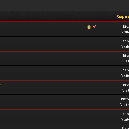
Rispo
Ris
Visi
Risp
Visi
Ris
Visi
Risp
Visi
?
Ris
Visi
Risp
Visit
Risp
Visi
Risp