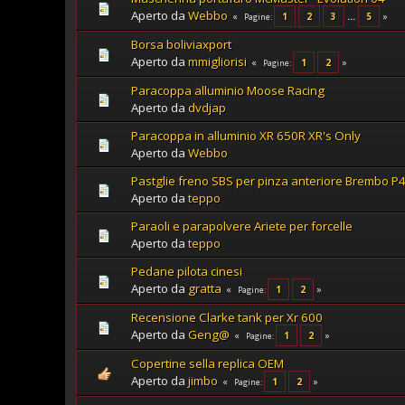
Aperto da
Webbo
1
2
3
...
5
Pagine
Borsa boliviaxport
Aperto da
mmigliorisi
1
2
Pagine
Paracoppa alluminio Moose Racing
Aperto da
dvdjap
Paracoppa in alluminio XR 650R XR's Only
Aperto da
Webbo
Pastglie freno SBS per pinza anteriore Brembo P
Aperto da
teppo
Paraoli e parapolvere Ariete per forcelle
Aperto da
teppo
Pedane pilota cinesi
Aperto da
gratta
1
2
Pagine
Recensione Clarke tank per Xr 600
Aperto da
Geng@
1
2
Pagine
Copertine sella replica OEM
Aperto da
jimbo
1
2
Pagine