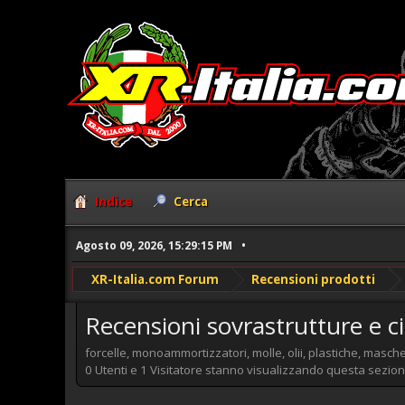
Indice
Cerca
Agosto 09, 2026, 15:29:15 PM
XR-Italia.com Forum
Recensioni prodotti
Recensioni sovrastrutture e cic
forcelle, monoammortizzatori, molle, olii, plastiche, mascher
0 Utenti e 1 Visitatore stanno visualizzando questa sezion