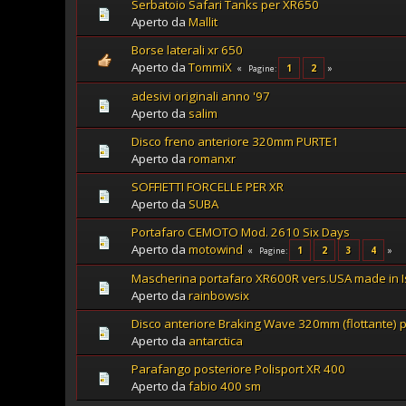
Serbatoio Safari Tanks per XR650
Aperto da
Mallit
Borse laterali xr 650
Aperto da
TommiX
1
2
Pagine
adesivi originali anno '97
Aperto da
salim
Disco freno anteriore 320mm PURTE1
Aperto da
romanxr
SOFFIETTI FORCELLE PER XR
Aperto da
SUBA
Portafaro CEMOTO Mod. 2610 Six Days
Aperto da
motowind
1
2
3
4
Pagine
Mascherina portafaro XR600R vers.USA made in I
Aperto da
rainbowsix
Disco anteriore Braking Wave 320mm (flottante)
Aperto da
antarctica
Parafango posteriore Polisport XR 400
Aperto da
fabio 400 sm