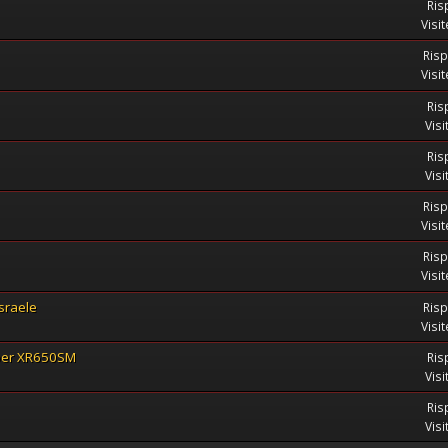
Ris
Visi
Risp
Visi
Ris
Visi
Ris
Visi
Risp
Visi
Risp
Visi
sraele
Risp
Visi
 per XR650SM
Ris
Visi
Ris
Visi