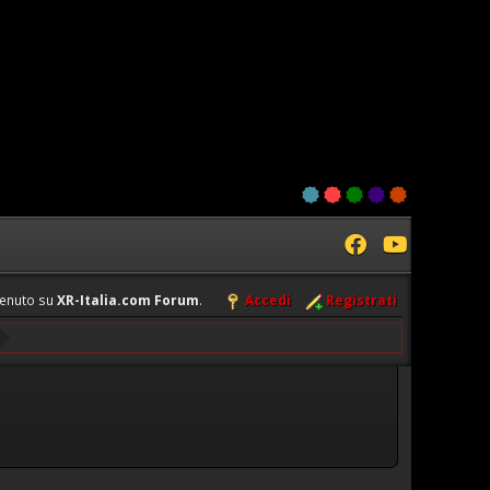
enuto su
XR-Italia.com Forum
.
Accedi
Registrati