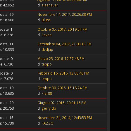
te: 42.952
di
aisenauer
oste: 29
Novembre 14, 2017, 20:26:38 PM
te: 18.906
di
Bluto
poste: 1
Ottobre 05, 2017, 20:19:54 PM
te: 6.728
di
Seven
oste: 11
Settembre 04, 2017, 21:03:13 PM
te: 10.333
di
dvdjap
poste: 0
Marzo 23, 2016, 12:57:48 PM
te: 6.730
di
teppo
poste: 0
Febbraio 16, 2016, 13:00:46 PM
te: 7.078
di
teppo
oste: 19
Ottobre 30, 2015, 15:18:24 PM
te: 13.635
di
Pier88
oste: 29
Giugno 02, 2015, 20:01:16 PM
te: 20.753
di
gerry.dp
oste: 15
Novembre 21, 2014, 12:43:53 PM
te: 15.739
di
RAZZO