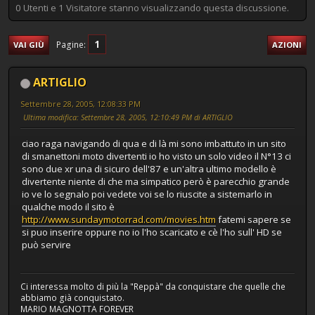
0 Utenti e 1 Visitatore stanno visualizzando questa discussione.
1
Pagine
VAI GIÙ
AZIONI
ARTIGLIO
Settembre 28, 2005, 12:08:33 PM
Ultima modifica
: Settembre 28, 2005, 12:10:49 PM di ARTIGLIO
ciao raga navigando di qua e di là mi sono imbattuto in un sito
di smanettoni moto divertenti io ho visto un solo video il N°13 ci
sono due xr una di sicuro dell'87 e un'altra ultimo modello è
divertente niente di che ma simpatico però è parecchio grande
io ve lo segnalo poi vedete voi se lo riuscite a sistemarlo in
qualche modo il sito è
http://www.sundaymotorrad.com/movies.htm
fatemi sapere se
si puo inserire oppure no io l'ho scaricato e cè l'ho sull' HD se
può servire
Ci interessa molto di più la "Reppà" da conquistare che quelle che
abbiamo già conquistato.
MARIO MAGNOTTA FOREVER