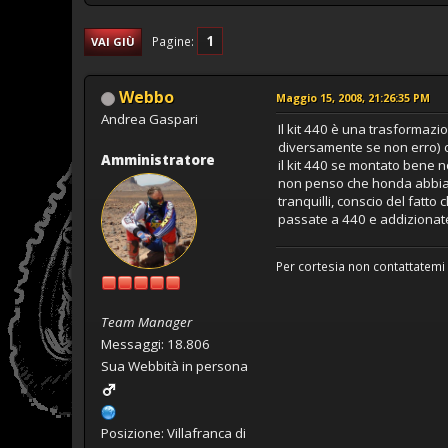
1
Pagine
VAI GIÙ
Webbo
Maggio 15, 2008, 21:26:35 PM
Andrea Gaspari
Il kit 440 è una trasformaz
diversamente se non erro) c
Amministratore
il kit 440 se montato bene no
non penso che honda abbia d
tranquilli, conscio del fatt
passate a 440 e addizionate
Per cortesia non contattatemi 
Team Manager
Messaggi: 18.806
Sua Webbità in persona
Posizione: Villafranca di