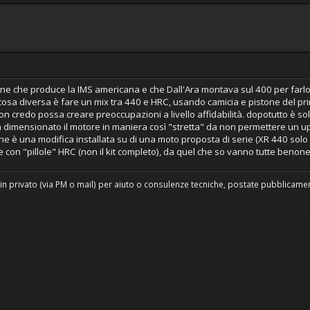
ione che produce la IMS americana e che Dall'Ara montava sul 400 per farlo
osa diversa è fare un mix tra 440 e HRC, usando camicia e pistone del pr
n credo possa creare preoccupazioni a livello affidabilità. dopotutto è solo i
imensionato il motore in maniera così "stretta" da non permettere un upgr
o che è una modifica installata su di una moto proposta di serie (XR 440 sol
 con "pillole" HRC (non il kit completo), da quel che so vanno tutte benon
in privato (via PM o mail) per aiuto o consulenze tecniche, postate pubblicament