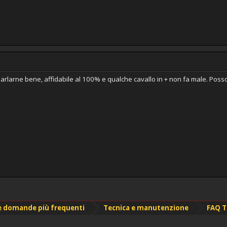
parlarne bene, affidabile al 100% e qualche cavallo in + non fa male. Poss
le domande più frequenti
Tecnica e manutenzione
FAQ T