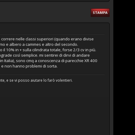
STAMPA
 correre nelle classi superiori (quando erano divise
imo e albero a cammes e altro del secondo.
l 10% in + sulla cilindrata totale, forse 2/3 cv in più.
ade così semplice. mi sentirei di dirvi di andare
o in Italia), sono cmq a conoscenza di parecchie XR 400
e e non hanno problemi di sorta.
e, e se vi posso aiutare lo farò volentieri.