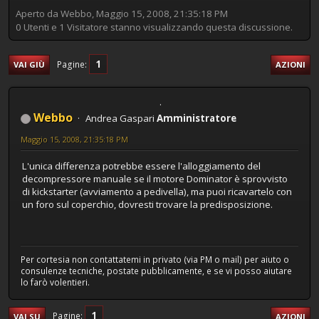
Aperto da Webbo, Maggio 15, 2008, 21:35:18 PM
0 Utenti e 1 Visitatore stanno visualizzando questa discussione.
1
Pagine
VAI GIÙ
AZIONI
Webbo
Andrea Gaspari
Amministratore
Maggio 15, 2008, 21:35:18 PM
L'unica differenza potrebbe essere l'alloggiamento del
decompressore manuale se il motore Dominator è sprovvisto
di kickstarter (avviamento a pedivella), ma puoi ricavartelo con
un foro sul coperchio, dovresti trovare la predisposizione.
Per cortesia non contattatemi in privato (via PM o mail) per aiuto o
consulenze tecniche, postate pubblicamente, e se vi posso aiutare
lo farò volentieri.
1
Pagine
VAI SU
AZIONI