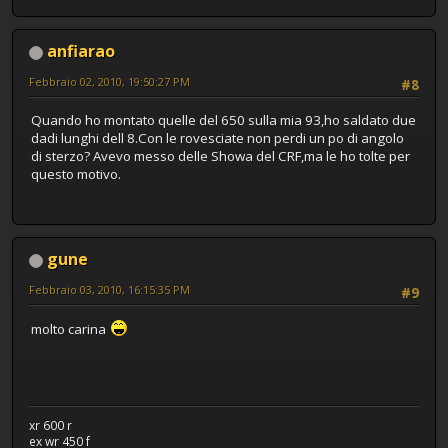
anfiarao
Febbraio 02, 2010, 19:50:27 PM
#8
Quando ho montato quelle del 650 sulla mia 93,ho saldato due
dadi lunghi dell 8.Con le rovesciate non perdi un po di angolo
di sterzo? Avevo messo delle Showa del CRF,ma le ho tolte per
questo motivo.
gune
Febbraio 03, 2010, 16:15:35 PM
#9
molto carina
xr 600 r
ex wr 450 f