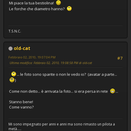
Mi piace la tua bestiolina!
Le forche che diametro hanno?
T.S.N.C.
old-cat
Febbraio 02, 2010, 19:07:04 PM
#7
Ultima modifica
: Febbraio 02, 2010, 19:08:58 PM di old-cat
... le foto sono sparite o non le vedo io? (avatar a parte...
)
Come non detto... è arrivata la foto... si era persa in rete
...
Stanno bene!
Come vanno?
Mi sono impegnato per anni e anni ma sono rimasto un pilota a
metà.....