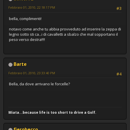
Febbraio 01, 2010, 22:18:17 PM
#3
bella, complimenti!
notavo come anche tu abbia provveduto ad inserire la zeppa di
legno sotto sti ca...i di cavalletti a sbalzo che mal sopportano il
peso verso destra!!!!
Barte
Febbraio 01, 2010, 23:33:40 PM
#4
Bella, da dove arrivano le forcelle?
Miata...because life is too short to drive a Golf.
fierobecco