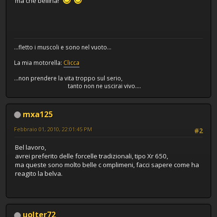
ma che bellina!
...fletto i muscoli e sono nel vuoto...
La mia motorella:
Clicca
...non prendere la vita troppo sul serio,
tanto non ne uscirai vivo....
mxa125
Febbraio 01, 2010, 22:01:45 PM
#2
Bel lavoro,
avrei preferito delle forcelle tradizionali, tipo Xr 650,
ma queste sono molto belle c omplimeni, facci sapere come ha
reagito la belva.
uolter72