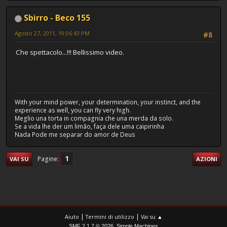
Sbirro - Beco 155
Agosto 27, 2011, 19:06:43 PM
#8
Che spettacolo...!!! Bellissimo video.
With your mind power, your determination, your instinct, and the
experience as well, you can fly very high.
Meglio una torta in compagnia che una merda da solo.
Se a vida lhe der um limão, faça dele uma caipirinha
Nada Pode me separar do amor de Deus
1
Pagine
VAI SU
AZIONI
|
|
Aiuto
Termini di utilizzo
Vai su ▲
,
SMF 2.1.7 © 2026
Simple Machines