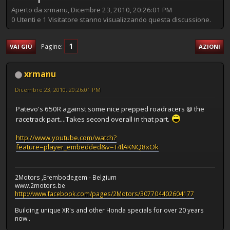
Aperto da xrmanu, Dicembre 23, 2010, 20:26:01 PM
0 Utenti e 1 Visitatore stanno visualizzando questa discussione.
1
Pagine
VAI GIÙ
AZIONI
xrmanu
Dicembre 23, 2010, 20:26:01 PM
Patevo's 650R against some nice prepped roadracers @ the
racetrack part....Takes second overall in that part.
http://www.youtube.com/watch?
feature=player_embedded&v=T4lAKNQ8xOk
2Motors ,Erembodegem - Belgium
www.2motors.be
http://www.facebook.com/pages/2Motors/307704402604177
Building unique XR's and other Honda specials for over 20 years
now..