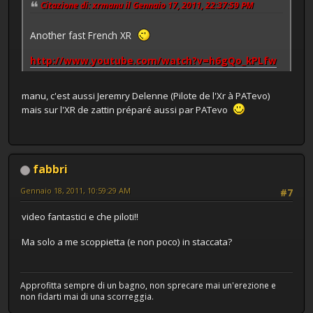
Citazione di: xrmanu il Gennaio 17, 2011, 22:37:59 PM
Another fast French XR
http://www.youtube.com/watch?v=h6gQo_kPLfw
manu, c'est aussi Jeremry Delenne (Pilote de l'Xr à PATevo)
mais sur l'XR de zattin préparé aussi par PATevo
fabbri
Gennaio 18, 2011, 10:59:29 AM
#7
video fantastici e che piloti!!
Ma solo a me scoppietta (e non poco) in staccata?
Approfitta sempre di un bagno, non sprecare mai un'erezione e
non fidarti mai di una scorreggia.