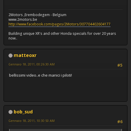
2Motors ,Erembodegem - Belgium
www.2motors.be
http://www.facebook.com/pages/2Motors/307704402604177
Building unique XR's and other Honda specials for over 20 years
now..
matteoxr
Gennaio 18, 2011, 00:26:30 AM
#5
bellissimi video..e che manici i piloti!
bob_sud
Gennaio 18, 2011, 10:30:50 AM
#6