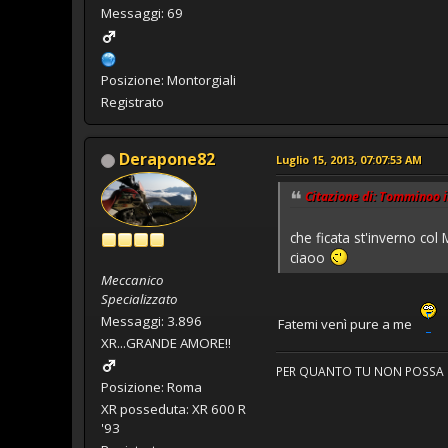
Messaggi: 69
Posizione: Montorgiali
Registrato
Derapone82
Luglio 15, 2013, 07:07:53 AM
Citazione di: Tomminoo i
che ficata st'inverno col
ciaoo
Meccanico
Specializzato
Messaggi: 3.896
Fatemi venì pure a me
XR...GRANDE AMORE!!
PER QUANTO TU NON POSSA CR
Posizione: Roma
XR posseduta: XR 600 R
'93