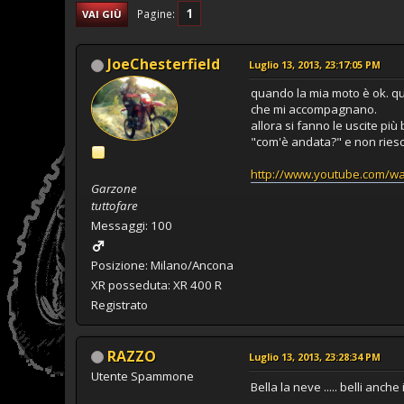
1
Pagine
VAI GIÙ
JoeChesterfield
Luglio 13, 2013, 23:17:05 PM
quando la mia moto è ok. q
che mi accompagnano.
allora si fanno le uscite pi
"com'è andata?" e non riesc
http://www.youtube.com/w
Garzone
tuttofare
Messaggi: 100
Posizione: Milano/Ancona
XR posseduta: XR 400 R
Registrato
RAZZO
Luglio 13, 2013, 23:28:34 PM
Utente Spammone
Bella la neve ..... belli anche i 