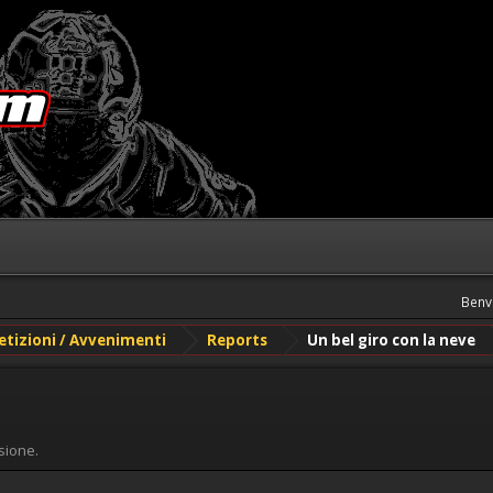
Benv
etizioni / Avvenimenti
Reports
Un bel giro con la neve
sione.