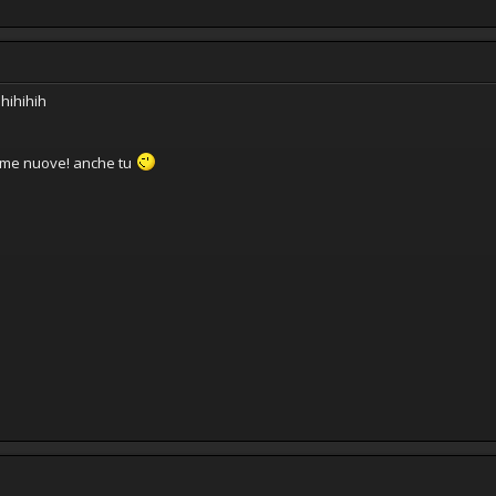
ihihihih
me nuove! anche tu