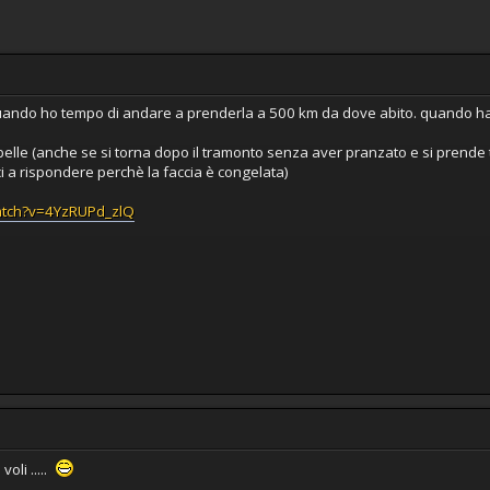
uando ho tempo di andare a prenderla a 500 km da dove abito. quando ha
ù belle (anche se si torna dopo il tramonto senza aver pranzato e si prende 
i a rispondere perchè la faccia è congelata)
atch?v=4YzRUPd_zlQ
voli .....