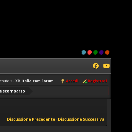
enuto su
XR-Italia.com Forum
.
Accedi
Registrati
re scomparso
Discussione Precedente
-
Discussione Successiva