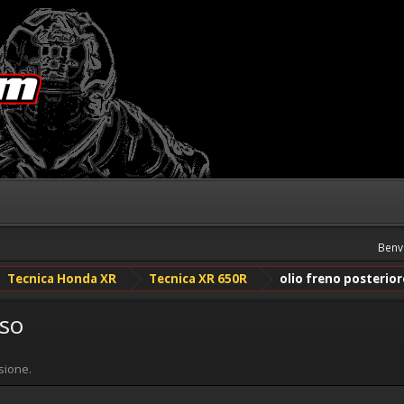
Benv
Tecnica Honda XR
Tecnica XR 650R
olio freno posterio
rso
sione.