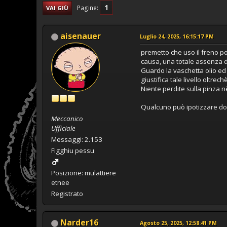
1
Pagine
VAI GIÙ
aisenauer
Luglio 24, 2025, 16:15:17 PM
premetto che uso il freno po
causa, una totale assenza d
Guardo la vaschetta olio ed 
giustifica tale livello oltrec
Niente perdite sulla pinza 
Qualcuno può ipotizzare dove s
Meccanico
Ufficiale
Messaggi: 2.153
Figghiu pessu
Posizione: mulattiere
etnee
Registrato
Narder16
Agosto 25, 2025, 12:58:41 PM