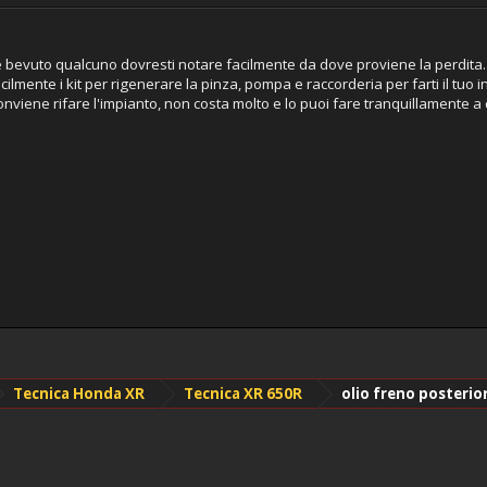
 bevuto qualcuno dovresti notare facilmente da dove proviene la perdita.
cilmente i kit per rigenerare la pinza, pompa e raccorderia per farti il tuo in
conviene rifare l'impianto, non costa molto e lo puoi fare tranquillamente a
Tecnica Honda XR
Tecnica XR 650R
olio freno posteri