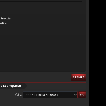
 treccia.
 casa.
STAMPA
ore scomparso
Vai a