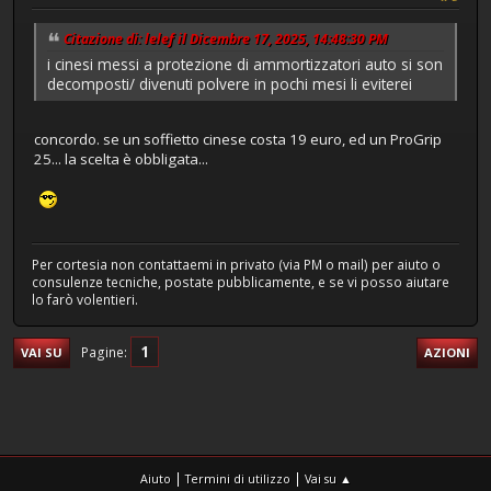
Citazione di: lelef il Dicembre 17, 2025, 14:48:30 PM
i cinesi messi a protezione di ammortizzatori auto si son
decomposti/ divenuti polvere in pochi mesi li eviterei
concordo. se un soffietto cinese costa 19 euro, ed un ProGrip
25... la scelta è obbligata...
Per cortesia non contattaemi in privato (via PM o mail) per aiuto o
consulenze tecniche, postate pubblicamente, e se vi posso aiutare
lo farò volentieri.
1
Pagine
VAI SU
AZIONI
|
|
Aiuto
Termini di utilizzo
Vai su ▲