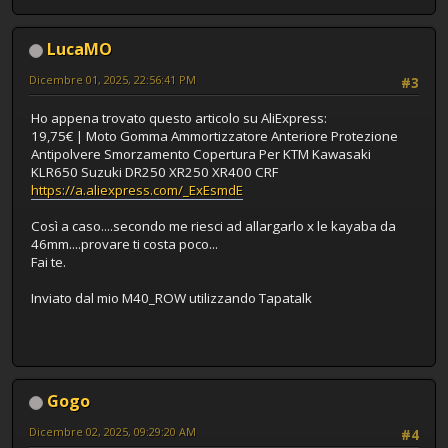
LucaMO
Dicembre 01, 2025, 22:56:41 PM
#3
Ho appena trovato questo articolo su AliExpress:
19,75€ | Moto Gomma Ammortizzatore Anteriore Protezione
Antipolvere Smorzamento Copertura Per KTM Kawasaki
KLR650 Suzuki DR250 XR250 XR400 CRF
https://a.aliexpress.com/_ExEsmdE
Così a caso....secondo me riesci ad allargarlo x le kayaba da
46mm....provare ti costa poco...
Fai te.
Inviato dal mio M40_ROW utilizzando Tapatalk
Gogo
Dicembre 02, 2025, 09:29:20 AM
#4