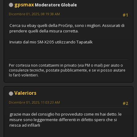
gpsmax
Moderatore Globale
Dicembre 01, 2025, 08:19:38 AM
#1
Cerca su ebay quelli della ProGrip, sono i migliori. Assicurati di
prendere quelli della misura corretta.
Inviato dal mio SM-X205 utilizzando Tapatalk
Per cortesia non contattaemi in privato (via PM o mail) per aiuto o
consulenze tecniche, postate pubblicamente, e se vi posso aiutare
lo farò volentieri.
Valeriors
Dicembre 01, 2025, 11:03:23 AM
#2
grazie max del consiglio ho provveduto come mi hai detto. le
misure sono leggermente differenti in difetto spero che si
riesca ad infilarli