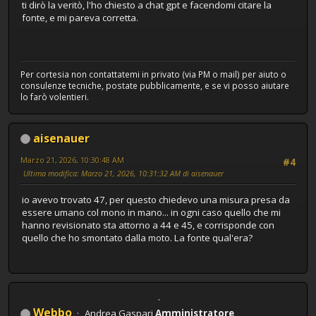
ti dirò la veritò, l'ho chiesto a chat gpt e facendomi citare la
fonte, e mi pareva corretta.
Per cortesia non contattatemi in privato (via PM o mail) per aiuto o
consulenze tecniche, postate pubblicamente, e se vi posso aiutare
lo farò volentieri.
aisenauer
Marzo 21, 2026, 10:30:48 AM
#4
Ultima modifica
: Marzo 21, 2026, 10:31:32 AM di aisenauer
io avevo trovato 47, per questo chiedevo una misura presa da
essere umano col mono in mano... in ogni caso quello che mi
hanno revisionato sta attorno a 44 e 45, e corrisponde con
quello che ho smontato dalla moto. La fonte qual'era?
Webbo
Andrea Gaspari
Amministratore