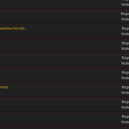
Visi
Risp
Visi
 mamma Honda..
Risp
Visi
Risp
Visi
Risp
Visi
Risp
Visi
ente)
Risp
Visi
Risp
Visi
Risp
Visi