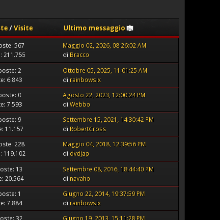
ste
/
Visite
Ultimo messaggio
oste: 567
Maggio 02, 2026, 08:26:02 AM
e: 211.755
di
Bracco
poste: 2
Ottobre 05, 2025, 11:01:25 AM
te: 6.843
di
rainbowsix
poste: 0
Agosto 22, 2023, 12:00:24 PM
te: 7.593
di
Webbo
poste: 9
Settembre 15, 2021, 14:30:42 PM
te: 11.157
di
RobertCross
oste: 228
Maggio 04, 2018, 12:39:56 PM
e: 119.102
di
dvdjap
oste: 13
Settembre 08, 2016, 18:44:40 PM
te: 20.564
di
navaho
poste: 1
Giugno 22, 2014, 19:37:59 PM
te: 7.884
di
rainbowsix
oste: 32
Giugno 19, 2013, 15:11:28 PM