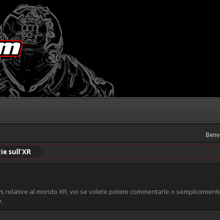
Benv
ie sull'XR
 relative al mondo XR, voi se volete potete commentarle o semplicemente 
.