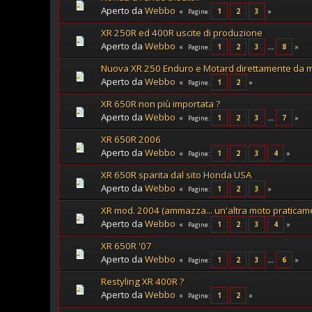
Aperto da
Webbo
1
2
3
Pagine
XR 250R ed 400R uscite di produzione
Aperto da
Webbo
1
2
3
...
8
Pagine
Nuova XR 250 Enduro e Motard direttamente da
Aperto da
Webbo
1
2
Pagine
XR 650R non più importata ?
Aperto da
Webbo
1
2
3
...
7
Pagine
XR 650R 2006
Aperto da
Webbo
1
2
3
4
Pagine
XR 650R sparita dal sito Honda USA
Aperto da
Webbo
1
2
3
Pagine
XR mod. 2004 (ammazza... un'altra moto praticam
Aperto da
Webbo
1
2
3
4
Pagine
XR 650R '07
Aperto da
Webbo
1
2
3
...
6
Pagine
Restyling XR 400R ?
Aperto da
Webbo
1
2
Pagine