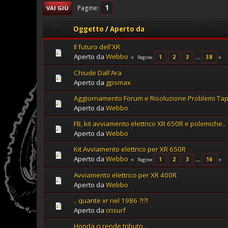
1
Pagine
VAI GIÙ
Oggetto
/
Aperto da
Il futuro dell'XR
Aperto da
Webbo
1
2
3
...
38
Pagine
Chiude Dall'Ara
Aperto da
gpsmax
Aggiornamento Forum e Risoluzione Problemi Ta
Aperto da
Webbo
FB, kit avviamento elettrico XR 650R e polemiche..
Aperto da
Webbo
Kit Avviamento elettrico per XR 650R
Aperto da
Webbo
1
2
3
...
16
Pagine
Avviamento elettrico per XR 400R
Aperto da
Webbo
.. quante xr nel 1986 ?!?!
Aperto da
crisurf
Honda ci rende tributo..