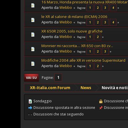
16 Marzo, Honda presenta la nuova XR400 Motard
Aperto da
Webbo
1
2
3
4
Pagine
le XR al salone di milano (EICMA) 2006
Aperto da
Webbo
1
2
3
4
Pagine
XR 650R 2005, solo nuove grafiche
Aperto da
Webbo
1
2
Pagine
Monnier mi racconta.... XR 650 con 80 cv...
Aperto da
Webbo
1
2
3
Pagine
Modifiche 2004 alle XR in versione Supermotard
Aperto da
Webbo
1
2
Pagine
1
Pagine
VAI SU
XR-Italia.com Forum
News
Novità e noti
Sondaggio
Discussione c
Discussione spostata in altra sezione
Discussione in
Discussioni che stai seguendo