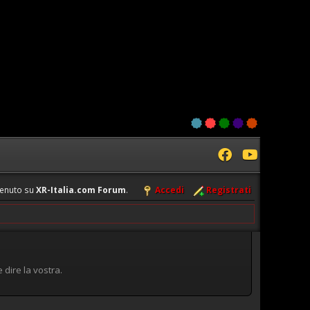
enuto su
XR-Italia.com Forum
.
Accedi
Registrati
dire la vostra.