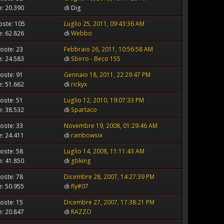
te: 20.390
di Dig
oste: 105
Luglio 25, 2011, 09:43:36 AM
te: 62.826
di
Webbo
oste: 23
Febbraio 26, 2011, 10:56:58 AM
te: 24.583
di
Sbirro - Beco 155
oste: 91
Gennaio 18, 2011, 22:29:47 PM
te: 51.662
di
rickyx
oste: 51
Luglio 12, 2010, 19:07:33 PM
te: 38.532
di
Spartaco
oste: 33
Novembre 19, 2008, 01:29:46 AM
te: 24.411
di
rainbowsix
oste: 58
Luglio 14, 2008, 11:11:43 AM
te: 41.850
di
gbking
oste: 78
Dicembre 28, 2007, 14:27:39 PM
te: 50.955
di
fly#07
oste: 15
Dicembre 27, 2007, 17:38:21 PM
te: 20.847
di
RAZZO