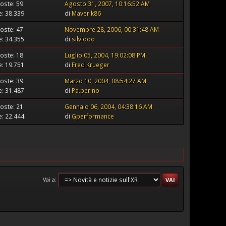
oste: 59
Agosto 31, 2007, 10:16:52 AM
te: 38.339
di
Maverik86
oste: 47
Novembre 28, 2006, 00:31:48 AM
te: 34.355
di
silviooo
oste: 18
Luglio 05, 2004, 19:02:08 PM
te: 19.751
di
Fred Krueger
oste: 39
Marzo 10, 2004, 08:54:27 AM
te: 31.487
di
Pa.perino
oste: 21
Gennaio 06, 2004, 04:38:16 AM
te: 22.444
di
Gperformance
Vai a