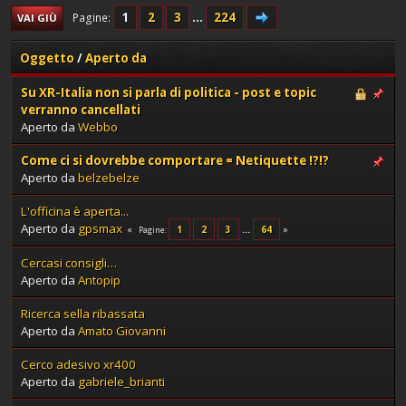
1
2
3
...
224
Pagine
VAI GIÙ
Oggetto
/
Aperto da
Su XR-Italia non si parla di politica - post e topic
verranno cancellati
Aperto da
Webbo
Come ci si dovrebbe comportare = Netiquette !?!?
Aperto da
belzebelze
L'officina è aperta...
Aperto da
gpsmax
1
2
3
...
64
Pagine
Cercasi consigli…
Aperto da
Antopip
Ricerca sella ribassata
Aperto da
Amato Giovanni
Cerco adesivo xr400
Aperto da
gabriele_brianti