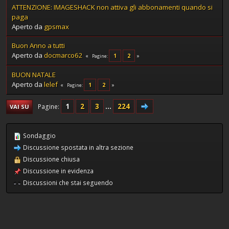
ATTENZIONE: IMAGESHACK non attiva gli abbonamenti quando si
paga
Aperto da
gpsmax
Buon Anno a tutti
Aperto da
docmarco62
1
2
Pagine
BUON NATALE
Aperto da
lelef
1
2
Pagine
1
2
3
...
224
Pagine
VAI SU
Sondaggio
Discussione spostata in altra sezione
Discussione chiusa
Discussione in evidenza
Discussioni che stai seguendo