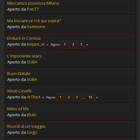
Meccanico provincia Milano
Aperto da
Pas77
Ma toscani ce n'è qui sopra?
Aperto da
Someone
Enduro in Corsica
Aperto da
beppe_xr
1
2
3
Pagine
L'imponente stars
Aperto da
SUBA
Buon Natale
Aperto da
SUBA
XRisti Cinofili
Aperto da
ArTheX
1
2
3
...
15
Pagine
Miles of life
Aperto da
Bluto
Ricordi di un viaggio.
Aperto da
Gogo