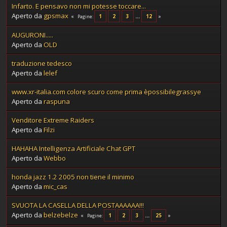
Infarto. E pensavo non mi potesse toccare...
Aperto da
gpsmax
1
2
3
...
12
Pagine
AUGURONI.....
Aperto da
OLD
traduzione tedesco
Aperto da
lelef
www.xr-italia.com colore scuro come prima èpossibilegrassye
Aperto da
raspuna
Venditore Extreme Raiders
Aperto da
Filzi
HAHAHA Intelligenza Artificiale Chat GPT
Aperto da
Webbo
honda jazz 1.2 2005 non tiene il minimo
Aperto da
mic_cas
SVUOTA LA CASELLA DELLA POSTAAAAAA!!!
Aperto da
belzebelze
1
2
3
...
25
Pagine