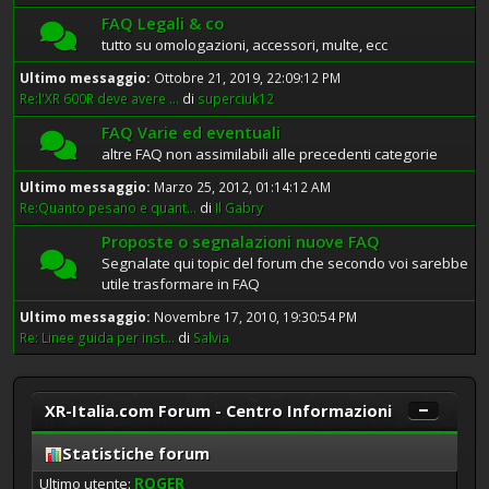
FAQ Legali & co
tutto su omologazioni, accessori, multe, ecc
Ultimo messaggio:
Ottobre 21, 2019, 22:09:12 PM
Re:l'XR 600R deve avere ...
di
superciuk12
FAQ Varie ed eventuali
altre FAQ non assimilabili alle precedenti categorie
Ultimo messaggio:
Marzo 25, 2012, 01:14:12 AM
Re:Quanto pesano e quant...
di
Il Gabry
Proposte o segnalazioni nuove FAQ
Segnalate qui topic del forum che secondo voi sarebbe
utile trasformare in FAQ
Ultimo messaggio:
Novembre 17, 2010, 19:30:54 PM
Re: Linee guida per inst...
di
Salvia
XR-Italia.com Forum - Centro Informazioni
Statistiche forum
Ultimo utente:
ROGER