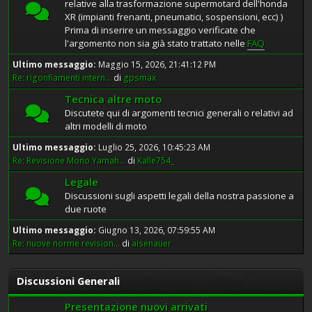
relative alla trasformazione supermotard dell'honda
XR (impianti frenanti, pneumatici, sospensioni, ecc) )
Prima di inserire un messaggio verificate che
l'argomento non sia già stato trattato nelle
FAQ
Ultimo messaggio:
Maggio 15, 2026, 21:41:12 PM
Re: rigonfiamenti intern...
di
gpsmax
Tecnica altre moto
Discutete qui di argomenti tecnici generali o relativi ad
altri modelli di moto
Ultimo messaggio:
Luglio 25, 2026, 10:45:23 AM
Re: Revisione Mono Yamah...
di
Kalle754_
Legale
Discussioni sugli aspetti legali della nostra passione a
due ruote
Ultimo messaggio:
Giugno 13, 2026, 07:59:55 AM
Re: nuove norme revision...
di
aisenauer
Discussioni Generali
Presentazione nuovi arrivati