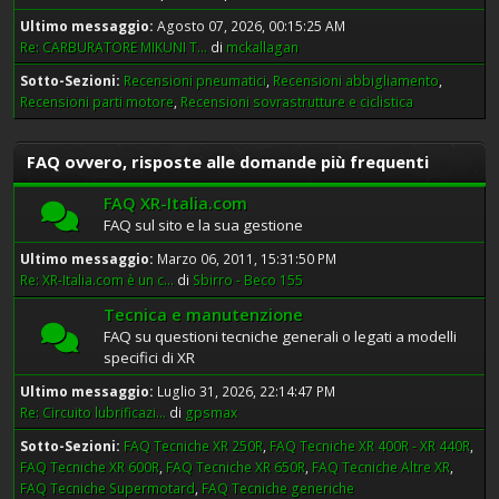
Ultimo messaggio:
Agosto 07, 2026, 00:15:25 AM
Re: CARBURATORE MIKUNI T...
di
mckallagan
Sotto-Sezioni
Recensioni pneumatici
Recensioni abbigliamento
Recensioni parti motore
Recensioni sovrastrutture e ciclistica
FAQ ovvero, risposte alle domande più frequenti
FAQ XR-Italia.com
FAQ sul sito e la sua gestione
Ultimo messaggio:
Marzo 06, 2011, 15:31:50 PM
Re: XR-Italia.com è un c...
di
Sbirro - Beco 155
Tecnica e manutenzione
FAQ su questioni tecniche generali o legati a modelli
specifici di XR
Ultimo messaggio:
Luglio 31, 2026, 22:14:47 PM
Re: Circuito lubrificazi...
di
gpsmax
Sotto-Sezioni
FAQ Tecniche XR 250R
FAQ Tecniche XR 400R - XR 440R
FAQ Tecniche XR 600R
FAQ Tecniche XR 650R
FAQ Tecniche Altre XR
FAQ Tecniche Supermotard
FAQ Tecniche generiche