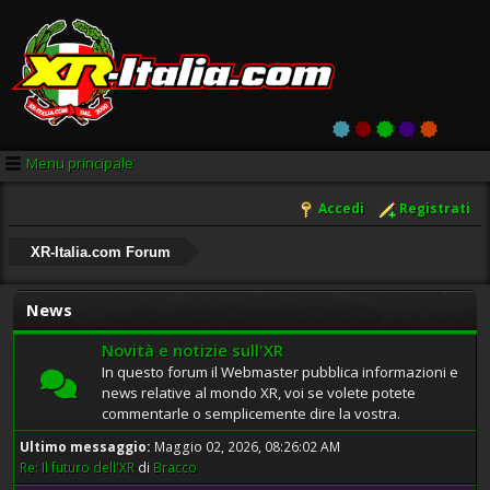
Menu principale
Accedi
Registrati
XR-Italia.com Forum
News
Novità e notizie sull'XR
In questo forum il Webmaster pubblica informazioni e
news relative al mondo XR, voi se volete potete
commentarle o semplicemente dire la vostra.
Ultimo messaggio:
Maggio 02, 2026, 08:26:02 AM
Re: Il futuro dell'XR
di
Bracco