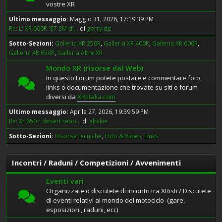
vostre XR
Ultimo messaggio:
Maggio 31, 2026, 17:19:39 PM
Re: L' XR 600R '87 SM di...
di
gerry.dp
Sotto-Sezioni
Galleria XR 250R
Galleria XR 400R
Galleria XR 600R
Galleria XR 650R
Galleria Altre XR
Mondo XR (risorse dal Web)
In questo Forum potete postare e commentare foto,
links o documentazione che trovate su siti o forum
diversi da
XR-Italia.com
Ultimo messaggio:
Aprile 27, 2026, 19:39:59 PM
Re: Xr 650 r desert rebo...
di
albiker
Sotto-Sezioni
Risorse tecniche
Foto & Video
Links
Incontri / Raduni / Competizioni / Avvenimenti
Eventi vari
Organizzate o discutete di incontri tra XRisti / Discutete
di eventi relativi al mondo del motociclo (gare,
esposizioni, raduni, ecc)