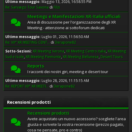
Ultimo messaggio:
Maggio 13, 2026, 16:58:55 PM
Re: Sarvægo Tour Savona
di
Filzi
Meetings e Manifestazioni XR-Italia ufficiali
Area di discussione per l'organizzazione degli XR
Meeting - attenzione ai sottoforum dedicati
Ultimo messaggio:
Luglio 01, 2026, 11:56:50 AM
Re: VII° XR MEETING CENT...
di
Derapone82
Sotto-Sezioni
XR Meeting Verona
XR Meeting Centro italia
XR Meeting
Sud e Isole
XR Meeting Piemonte
XR Meeting Bellunese
Desert Tours
Reports
I racconti dei nostri giri, meeting e desert tour
Ultimo messaggio:
Luglio 28, 2026, 11:15:15 AM
Re: REPORT VII° XR MEETI...
di
Derapone82
Recensioni prodotti
Recensioni prodotti
Avete acquistato un nuovo accessorio? scegliete l'area
giusta e scrivete la vostra recensione (prezzo pagato,
cosa ne pensate, pro e contro)