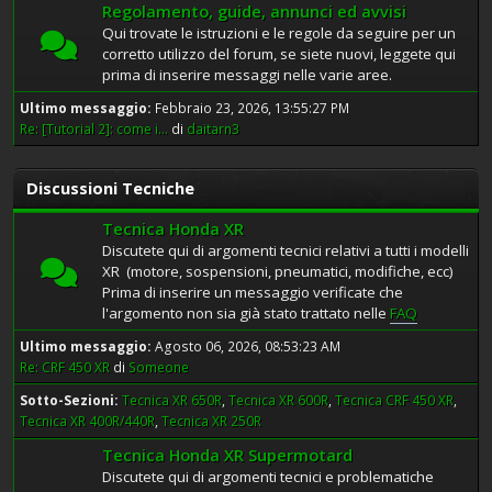
Regolamento, guide, annunci ed avvisi
Qui trovate le istruzioni e le regole da seguire per un
corretto utilizzo del forum, se siete nuovi, leggete qui
prima di inserire messaggi nelle varie aree.
Ultimo messaggio:
Febbraio 23, 2026, 13:55:27 PM
Re: [Tutorial 2]: come i...
di
daitarn3
Discussioni Tecniche
Tecnica Honda XR
Discutete qui di argomenti tecnici relativi a tutti i modelli
XR (motore, sospensioni, pneumatici, modifiche, ecc)
Prima di inserire un messaggio verificate che
l'argomento non sia già stato trattato nelle
FAQ
Ultimo messaggio:
Agosto 06, 2026, 08:53:23 AM
Re: CRF 450 XR
di
Someone
Sotto-Sezioni
Tecnica XR 650R
Tecnica XR 600R
Tecnica CRF 450 XR
Tecnica XR 400R/440R
Tecnica XR 250R
Tecnica Honda XR Supermotard
Discutete qui di argomenti tecnici e problematiche