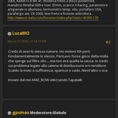
2005, Keihin FCR MX 41, modifica freno a disco posteriore,
manubrio Renthal 609 e riser 35mm, scarico X-Racing, paramotore
artigianale in alluminio, termometro temp. olio, portafaro USA,
parafango ant. CR 2000, leve freno e frizione antirottura.
http://www.xr-italia.com/forumxr/index.php?topic=45005.135
LucaMO
Marzo 27, 2026, 21:54:11 PM
#2
Credo di aver lo stesso rumore. Ho motore NX però.
Fondamentalmente lo stesso. Pensavo fosse gioco della molla
che spinge sul filtro olio.....ma non era quella la causa. Io credo
sia problema legato alla catena di distribuzione e/o tenditore.
Scaldo la moto a sufficienza, sparisce e vado. Nient'altro x ora.
Inviato dal mio M40_ROW utilizzando Tapatalk
gpsmax
Moderatore Globale