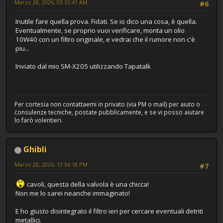
Marzo 28, 2026, 03:55:41 AM
#6
Inutile fare quella prova. Fidati. Se io dico una cosa, è quella.
Eventualmente, se proprio vuoi verificare, monta un olio
10W40 con un filtro originale, e vedrai che il rumore non c'è
piu...
Inviato dal mio SM-X205 utilizzando Tapatalk
Per cortesia non contattaemi in privato (via PM o mail) per aiuto o
consulenze tecniche, postate pubblicamente, e se vi posso aiutare
lo farò volentieri.
Ghibli
Marzo 28, 2026, 12:36:18 PM
#7
cavoli, questa della valvola è una chicca!
Non me lo sarei neanche immaginato!
E ho giusto disintegrato il filtro ieri per cercare eventuali detriti
metallici.