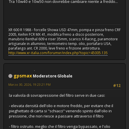
Tra 10w40 e 10w50 non dovrebbe cambiare niente a freddo...
XR 600 R 1988 - forcelle Showa USD 47mm, pompa e pinza freno CRF
2005, Keihin FCR MX 41, modifica freno a disco posteriore,
manubrio Renthal 609 e riser 35mm, scarico X-Racing, paramotore
artigianale in alluminio, termometro temp. olio, portafaro USA,
parafango ant. CR 2000, leve freno e frizione antirottura.
http://www.xr-italia.com/forumxr/index.php?topic=45005.135
gpsmax
Moderatore Globale
Marzo 30, 2026, 19:23:21 PM
#12
la valvola di sovrapressione del filtro serve in due casi:
- elevata densità dell'olio e motore freddo, per evitare che il
pieghettato di carta si "schiacci" venendo spinto dall'olio in
pressione, che non riesce a passare attraverso il filtro
- filtro ostruito. meglio che il filtro venga bypassato, e l'olio