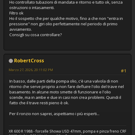
Ho controllato tubazioni di mandata e ritorno e tutto ok, senza
ostruzioni o intasamenti.
Filtro ok
Ho il sospetto che per qualche motivo, fino a che non "entra in
pressione" non giri olio perfettamente nel periodo di primo
avviamento.
Consigli su cosa controllare?
RobertCross
Marzo 27, 2026, 20:11:02 PM
#1
In basso, dalle parti della pompa olio, c'è una valvola di non
ritorno che serve proprio a non fare defluire l'olio del trave nel
basamento. In alcune moto smette di funzionare e l'olio
scende, ma in ambe e due in casi non crea problemi. Quindi il
fatto che il trave resti pieno è ok.
Per il ronzio non saprei, aspettiamo i più esperti...
XR 600 R 1988 - forcelle Showa USD 47mm, pompa e pinza freno CRF