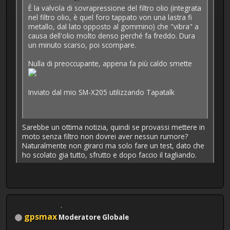
È la valvola di sovrapressione del filtro olio (integrata
nel filtro olio, è quel foro tappato von una lastra fi
metallo, dal lato opposto al gommino) che "vibra" a
causa dell'olio molto denso perché fa freddo. Dura
un minuto scarso, poi scompare.
Nulla di preoccupante, appena fa più caldo smette
Inviato dal mio SM-X205 utilizzando Tapatalk
Sarebbe un ottima notizia, quindi se provassi mettere in
moto senza filtro non dovrei aver nessun rumore?
Naturalmente non girarci ma solo fare un test, dato che
ho scolato gia tutto, sfrutto e dopo faccio il tagliando.
gpsmax
Moderatore Globale