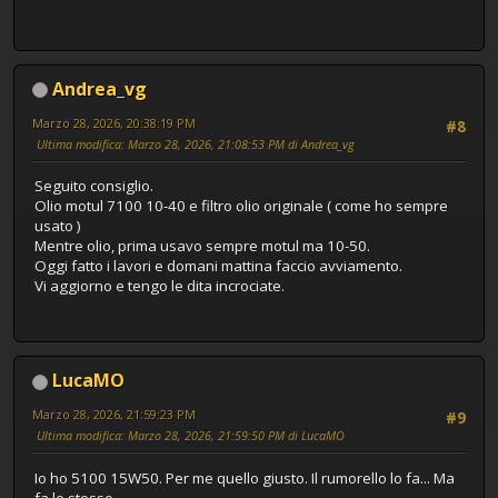
Andrea_vg
Marzo 28, 2026, 20:38:19 PM
#8
Ultima modifica
: Marzo 28, 2026, 21:08:53 PM di Andrea_vg
Seguito consiglio.
Olio motul 7100 10-40 e filtro olio originale ( come ho sempre
usato )
Mentre olio, prima usavo sempre motul ma 10-50.
Oggi fatto i lavori e domani mattina faccio avviamento.
Vi aggiorno e tengo le dita incrociate.
LucaMO
Marzo 28, 2026, 21:59:23 PM
#9
Ultima modifica
: Marzo 28, 2026, 21:59:50 PM di LucaMO
Io ho 5100 15W50. Per me quello giusto. Il rumorello lo fa... Ma
fa lo stesso.