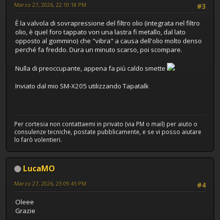
Marzo 27, 2026, 22:10:18 PM
#3
È la valvola di sovrapressione del filtro olio (integrata nel filtro
olio, è quel foro tappato von una lastra fi metallo, dal lato
opposto al gommino) che "vibra" a causa dell'olio molto denso
perché fa freddo. Dura un minuto scarso, poi scompare.
Nulla di preoccupante, appena fa più caldo smette
Inviato dal mio SM-X205 utilizzando Tapatalk
Per cortesia non contattaemi in privato (via PM o mail) per aiuto o
consulenze tecniche, postate pubblicamente, e se vi posso aiutare
lo farò volentieri.
LucaMO
Marzo 27, 2026, 23:09:45 PM
#4
Oleee
Grazie