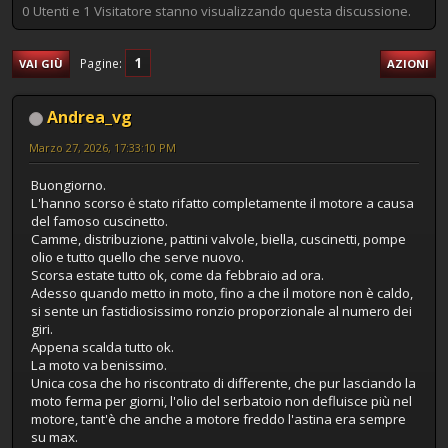
0 Utenti e 1 Visitatore stanno visualizzando questa discussione.
1
Pagine
VAI GIÙ
AZIONI
Andrea_vg
Marzo 27, 2026, 17:33:10 PM
Buongiorno.
L'hanno scorso ė stato rifatto completamente il motore a causa
del famoso cuscinetto.
Camme, distribuzione, pattini valvole, biella, cuscinetti, pompe
olio e tutto quello che serve nuovo.
Scorsa estate tutto ok, come da febbraio ad ora.
Adesso quando metto in moto, fino a che il motore non è caldo,
si sente un fastidiosissimo ronzio proporzionale al numero dei
giri.
Appena scalda tutto ok.
La moto va benissimo.
Unica cosa che ho riscontrato di differente, che pur lasciando la
moto ferma per giorni, l'olio del serbatoio non defluisce più nel
motore, tant'è che anche a motore freddo l'astina era sempre
su max.