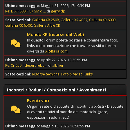
Ultimo messaggio:
Maggio 31, 2026, 17:19:39 PM
Re: L' XR 600R '87 SM di...
di
gerry.dp
Sotto-Sezioni
Galleria XR 250R
Galleria XR 400R
Galleria XR 600R
Galleria XR 650R
Galleria Altre XR
Mondo XR (risorse dal Web)
In questo Forum potete postare e commentare foto,
links o documentazione che trovate su siti o forum
diversi da
XR-Italia.com
Ultimo messaggio:
Aprile 27, 2026, 19:39:59 PM
Re: Xr 650 r desert rebo...
di
albiker
Sotto-Sezioni
Risorse tecniche
Foto & Video
Links
Incontri / Raduni / Competizioni / Avvenimenti
Eventi vari
Organizzate o discutete di incontri tra XRisti / Discutete
di eventi relativi al mondo del motociclo (gare,
esposizioni, raduni, ecc)
Ultimo messaggio:
Maggio 13, 2026, 16:58:55 PM