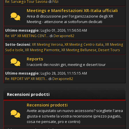
Re: Sarvægo Tour Savona
di
Filzi
Meetings e Manifestazioni XR-Italia ufficiali
Area di discussione per l'organizzazione degli XR
Meeting - attenzione ai sottoforum dedicati
Ultimo messaggio:
Luglio 01, 2026, 11:56:50 AM
Re: VII° XR MEETING CENT...
di
Derapone82
Sotto-Sezioni
XR Meeting Verona
XR Meeting Centro italia
XR Meeting
Sud e Isole
XR Meeting Piemonte
XR Meeting Bellunese
Desert Tours
Reports
I racconti dei nostri giri, meeting e desert tour
Ultimo messaggio:
Luglio 28, 2026, 11:15:15 AM
Re: REPORT VII° XR MEETI...
di
Derapone82
Recensioni prodotti
Recensioni prodotti
Avete acquistato un nuovo accessorio? scegliete l'area
giusta e scrivete la vostra recensione (prezzo pagato,
cosa ne pensate, pro e contro)