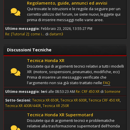
Regolamento, guide, annunci ed avvisi
Qui trovate le istruzioni e le regole da seguire per un
corretto utilizzo del forum, se siete nuovi, leggete qui
prima di inserire messaggi nelle varie aree.
Ultimo messaggio:
Febbraio 23, 2026, 13:55:27 PM
Re: [Tutorial 2]: come i...
di
daitarn3
Discussioni Tecniche
Tecnica Honda XR
Discutete qui di argomenti tecnici relativi a tutti i modelli
XR (motore, sospensioni, pneumatici, modifiche, ecc)
Prima di inserire un messaggio verificate che
l'argomento non sia già stato trattato nelle
FAQ
Ultimo messaggio:
Ieri
alle 08:53:23 AM
Re: CRF 450 XR
di
Someone
Sotto-Sezioni
Tecnica XR 650R
Tecnica XR 600R
Tecnica CRF 450 XR
Tecnica XR 400R/440R
Tecnica XR 250R
Tecnica Honda XR Supermotard
Discutete qui di argomenti tecnici e problematiche
relative alla trasformazione supermotard dell'honda