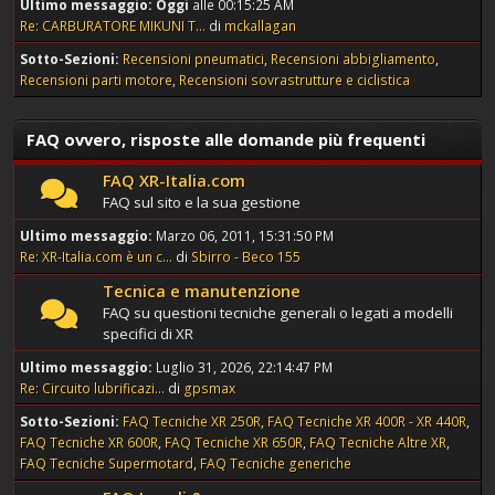
Ultimo messaggio:
Oggi
alle 00:15:25 AM
Re: CARBURATORE MIKUNI T...
di
mckallagan
Sotto-Sezioni
Recensioni pneumatici
Recensioni abbigliamento
Recensioni parti motore
Recensioni sovrastrutture e ciclistica
FAQ ovvero, risposte alle domande più frequenti
FAQ XR-Italia.com
FAQ sul sito e la sua gestione
Ultimo messaggio:
Marzo 06, 2011, 15:31:50 PM
Re: XR-Italia.com è un c...
di
Sbirro - Beco 155
Tecnica e manutenzione
FAQ su questioni tecniche generali o legati a modelli
specifici di XR
Ultimo messaggio:
Luglio 31, 2026, 22:14:47 PM
Re: Circuito lubrificazi...
di
gpsmax
Sotto-Sezioni
FAQ Tecniche XR 250R
FAQ Tecniche XR 400R - XR 440R
FAQ Tecniche XR 600R
FAQ Tecniche XR 650R
FAQ Tecniche Altre XR
FAQ Tecniche Supermotard
FAQ Tecniche generiche