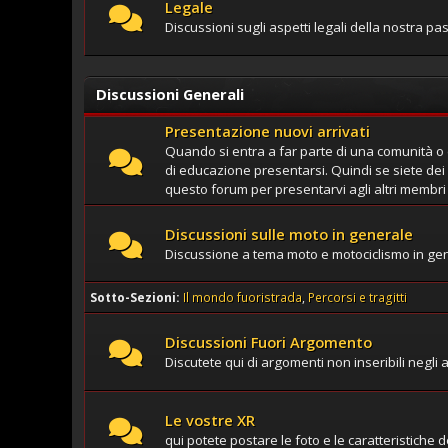
Legale
Discussioni sugli aspetti legali della nostra p
Discussioni Generali
Presentazione nuovi arrivati
Quando si entra a far parte di una comunità 
di educazione presentarsi. Quindi se siete dei nu
questo forum per presentarvi agli altri membri
Discussioni sulle moto in generale
Discussione a tema moto e motociclismo in ge
Sotto-Sezioni
Il mondo fuoristrada
Percorsi e tragitti
Discussioni Fuori Argomento
Discutete qui di argomenti non inseribili negli a
Le vostre XR
qui potete postare le foto e le caratteristiche 