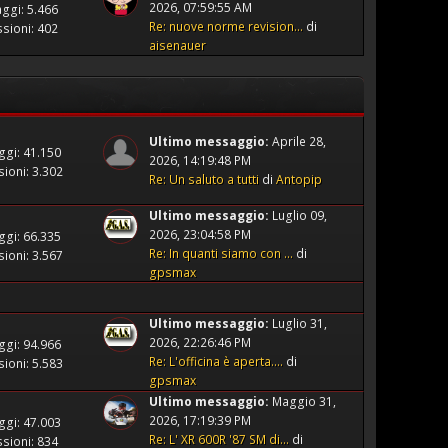
2026, 07:59:55 AM
ggi: 5.466
Re: nuove norme revision...
di
sioni: 402
aisenauer
Ultimo messaggio:
Aprile 28,
gi: 41.150
2026, 14:19:48 PM
ioni: 3.302
Re: Un saluto a tutti
di
Antopip
Ultimo messaggio:
Luglio 09,
2026, 23:04:58 PM
gi: 66.335
Re: In quanti siamo con ...
di
ioni: 3.567
gpsmax
Ultimo messaggio:
Luglio 31,
2026, 22:26:46 PM
gi: 94.966
Re: L'officina è aperta....
di
ioni: 5.583
gpsmax
Ultimo messaggio:
Maggio 31,
2026, 17:19:39 PM
gi: 47.003
Re: L' XR 600R '87 SM di...
di
sioni: 834