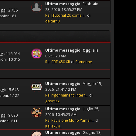
Ultimo messaggio:
Febbraio
23, 2026, 13:55:27 PM
ggi: 2.756
Re: [Tutorial 2]: come i...
di
ssioni: 81
daitarn3
Ultimo messaggio:
Oggi
alle
gi: 116.054
08:53:23 AM
ioni: 10.015
Re: CRF 450 XR
di
Someone
Ultimo messaggio:
Maggio 15,
2026, 21:41:12 PM
gi: 15.648
Re: rigonfiamenti intern...
di
ioni: 1.127
gpsmax
Ultimo messaggio:
Luglio 25,
2026, 10:45:23 AM
ggi: 9.020
Re: Revisione Mono Yamah...
di
sioni: 811
Kalle754_
Ultimo messaggio:
Giugno 13,