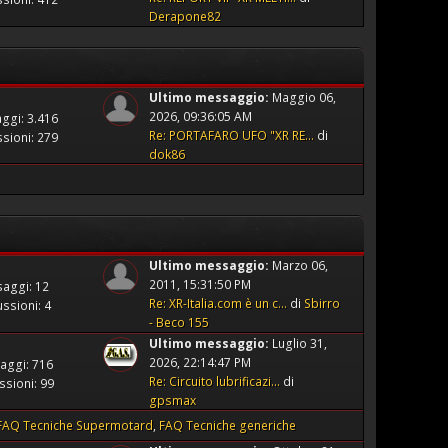
Derapone82
Ultimo messaggio:
Maggio 06,
2026, 09:36:05 AM
ggi: 3.416
Re: PORTAFARO UFO "XR RE...
di
sioni: 279
dok86
Ultimo messaggio:
Marzo 06,
2011, 15:31:50 PM
aggi: 12
Re: XR-Italia.com è un c...
di
Sbirro
ssioni: 4
- Beco 155
Ultimo messaggio:
Luglio 31,
2026, 22:14:47 PM
aggi: 716
Re: Circuito lubrificazi...
di
ssioni: 99
gpsmax
FAQ Tecniche Supermotard
FAQ Tecniche generiche