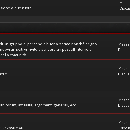
Messa
assione a due ruote
Discus
o di un gruppo di persone è buona norma nonchè segno
Messag
ovi arrivati vi invito a scrivere un post all'interno di
Discuss
 della comunità.
Messag
nere
Discuss
Messag
ltri forum, attualità, argomenti generali, ecc.
Discuss
Messag
delle vostre XR
Discus