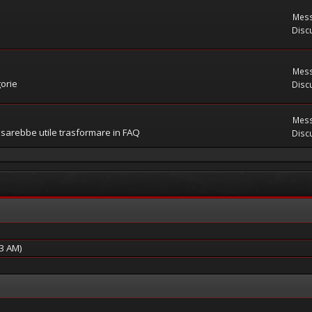
Mess
Discu
Mess
gorie
Discu
Mess
 sarebbe utile trasformare in FAQ
Discu
23 AM)