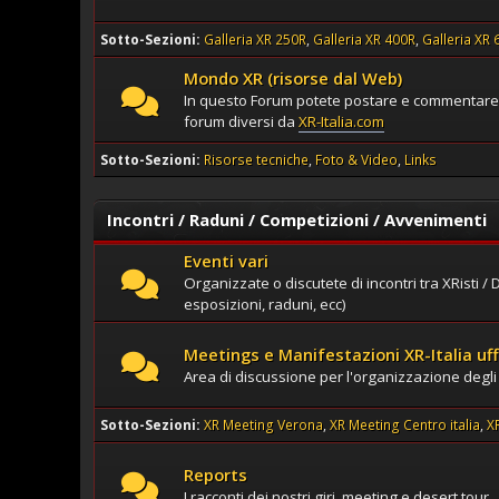
Sotto-Sezioni
Galleria XR 250R
Galleria XR 400R
Galleria XR 
Mondo XR (risorse dal Web)
In questo Forum potete postare e commentare f
forum diversi da
XR-Italia.com
Sotto-Sezioni
Risorse tecniche
Foto & Video
Links
Incontri / Raduni / Competizioni / Avvenimenti
Eventi vari
Organizzate o discutete di incontri tra XRisti / 
esposizioni, raduni, ecc)
Meetings e Manifestazioni XR-Italia uffi
Area di discussione per l'organizzazione degli
Sotto-Sezioni
XR Meeting Verona
XR Meeting Centro italia
X
Reports
I racconti dei nostri giri, meeting e desert tour