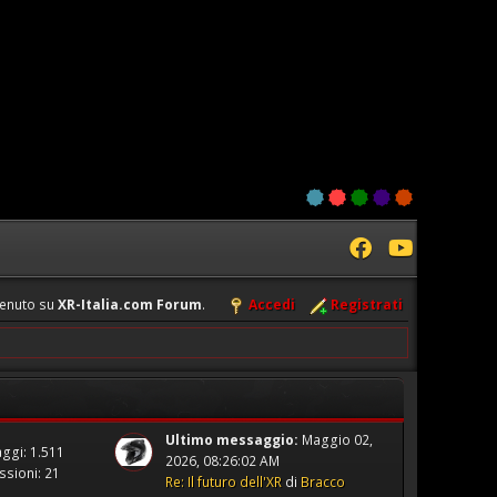
enuto su
XR-Italia.com Forum
.
Accedi
Registrati
Ultimo messaggio:
Maggio 02,
ggi: 1.511
2026, 08:26:02 AM
ssioni: 21
Re: Il futuro dell'XR
di
Bracco