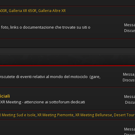
600R
Galleria XR 650R
Galleria Altre XR
Messa
oto, links o documentazione che trovate su siti o
Discus
Messag
Discutete di eventi relativi al mondo del motociclo (gare,
Discuss
ciali
Messa
 XR Meeting - attenzione ai sottoforum dedicati
Discu
R Meeting Sud e Isole
XR Meeting Piemonte
XR Meeting Bellunese
Desert Tour
Messa
Discus