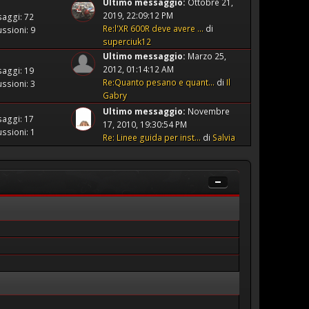
Ultimo messaggio:
Ottobre 21,
2019, 22:09:12 PM
aggi: 72
Re:l'XR 600R deve avere ...
di
ssioni: 9
superciuk12
Ultimo messaggio:
Marzo 25,
2012, 01:14:12 AM
aggi: 19
Re:Quanto pesano e quant...
di
Il
ssioni: 3
Gabry
Ultimo messaggio:
Novembre
aggi: 17
17, 2010, 19:30:54 PM
ssioni: 1
Re: Linee guida per inst...
di
Salvia