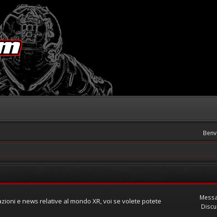
Benv
Messa
zioni e news relative al mondo XR, voi se volete potete
Discu