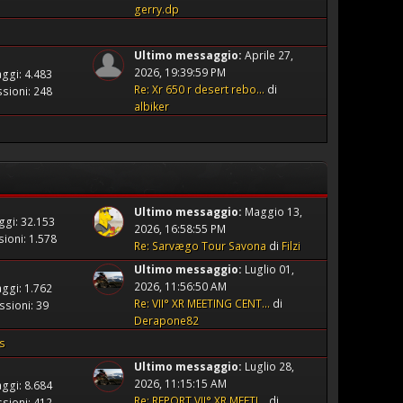
gerry.dp
Ultimo messaggio:
Aprile 27,
2026, 19:39:59 PM
ggi: 4.483
Re: Xr 650 r desert rebo...
di
sioni: 248
albiker
Ultimo messaggio:
Maggio 13,
gi: 32.153
2026, 16:58:55 PM
ioni: 1.578
Re: Sarvægo Tour Savona
di
Filzi
Ultimo messaggio:
Luglio 01,
2026, 11:56:50 AM
ggi: 1.762
Re: VII° XR MEETING CENT...
di
ssioni: 39
Derapone82
s
Ultimo messaggio:
Luglio 28,
2026, 11:15:15 AM
ggi: 8.684
Re: REPORT VII° XR MEETI...
di
sioni: 412