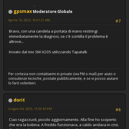
gpsmax
Moderatore Globale
Aprile 16, 2025, 10:01:21 AM
#7
Bravo, con una candela a portata di mano restringi
immediatamente la diagnosi, se c'è scintilla il problema è
altrove...
Inviato dal mio SM-X205 utilizzando Tapatalk
Per cortesia non contattaemi in privato (via PM o mail) per aiuto o
consulenze tecniche, postate pubblicamente, e se vi posso aiutare
lo farò volentieri.
dorit
Giugno 04, 2025, 15:53:45 PM
#8
Ciao ragazzuoli, piccolo aggiornamento. Alla fine ho scoperto
che era la bobina. A freddo funzionava, a caldo andava in crisi.