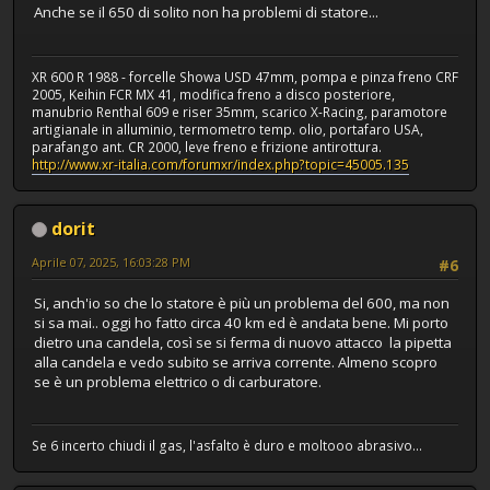
Anche se il 650 di solito non ha problemi di statore...
XR 600 R 1988 - forcelle Showa USD 47mm, pompa e pinza freno CRF
2005, Keihin FCR MX 41, modifica freno a disco posteriore,
manubrio Renthal 609 e riser 35mm, scarico X-Racing, paramotore
artigianale in alluminio, termometro temp. olio, portafaro USA,
parafango ant. CR 2000, leve freno e frizione antirottura.
http://www.xr-italia.com/forumxr/index.php?topic=45005.135
dorit
Aprile 07, 2025, 16:03:28 PM
#6
Si, anch'io so che lo statore è più un problema del 600, ma non
si sa mai.. oggi ho fatto circa 40 km ed è andata bene. Mi porto
dietro una candela, così se si ferma di nuovo attacco la pipetta
alla candela e vedo subito se arriva corrente. Almeno scopro
se è un problema elettrico o di carburatore.
Se 6 incerto chiudi il gas, l'asfalto è duro e moltooo abrasivo...