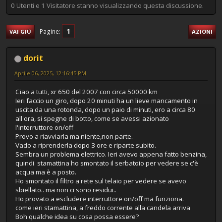
0 Utenti e 1 Visitatore stanno visualizzando questa discussione.
1
Pagine
VAI GIÙ
AZIONI
dorit
Aprile 06, 2025, 12:16:45 PM
Ciao a tutti, xr 650 del 2007 con circa 50000 km
Ieri faccio un giro, dopo 20 minuti ha un lieve mancamento in
uscita da una rotonda, dopo un paio di minuti, ero a circa 80
all'ora, si spegne di botto, come se avessi azionato
l'interruttore on/off
Provo a riavviarla ma niente,non parte.
Vado a riprenderla dopo 3 ore e riparte subito.
Sembra un problema elettrico. Ieri avevo appena fatto benzina,
quindi stamattina ho smontato il serbatoio per vedere se c'è
acqua ma è a posto.
Ho smontato il filtro a rete sul telaio per vedere se avevo
sbiellato.. ma non ci sono residui..
Ho provato a escludere interruttore on/off ma funziona.
come ieri stamattina, a freddo corrente alla candela arriva
Boh qualche idea su cosa possa essere?