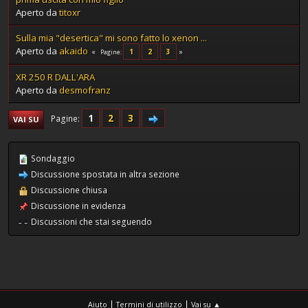
Aperto da
titoxr
Sulla mia "desertica" mi sono fatto lo xenon ...
Aperto da
akaido
1
2
3
Pagine
XR 250 R DALL'ARA
Aperto da
desmofranz
1
2
3
Pagine
VAI SU
Sondaggio
Discussione spostata in altra sezione
Discussione chiusa
Discussione in evidenza
Discussioni che stai seguendo
|
|
Aiuto
Termini di utilizzo
Vai su ▲