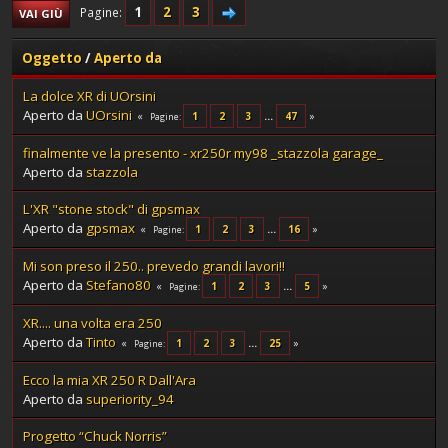
1
2
3
Pagine
VAI GIÙ
Oggetto
/
Aperto da
La dolce XR di UOrsini
Aperto da
UOrsini
1
2
3
...
47
Pagine
finalmente ve la presento - xr250r my98 _stazzola garage_
Aperto da
stazzola
L'XR "stone stock" di gpsmax
Aperto da
gpsmax
1
2
3
...
16
Pagine
Mi son preso il 250.. prevedo grandi lavori!!
Aperto da
Stefano80
1
2
3
...
5
Pagine
XR.... una volta era 250
Aperto da
Tinto
1
2
3
...
25
Pagine
Ecco la mia XR 250 R Dall'Ara
Aperto da
superiority_94
Progetto “Chuck Norris”