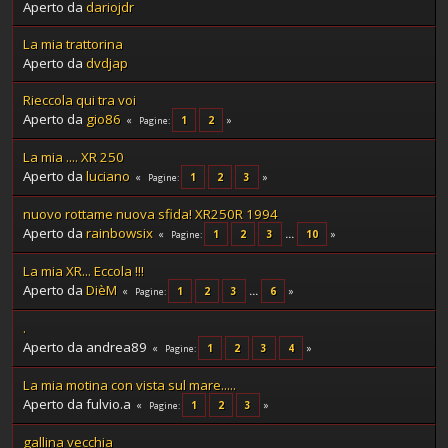
Aperto da
dariojdr
La mia trattorina
Aperto da
dvdjap
Rieccola qui tra voi
Aperto da
gio86
1
2
Pagine
La mia .... XR 250
Aperto da
luciano
1
2
3
Pagine
nuovo rottame nuova sfida! XR250R 1994
Aperto da
rainbowsix
1
2
3
...
10
Pagine
La mia XR... Eccola !!!
Aperto da
DièM
1
2
3
...
6
Pagine
.
Aperto da andrea89
1
2
3
4
Pagine
La mia motina con vista sul mare.....
Aperto da fulvio.a
1
2
3
Pagine
gallina vecchia