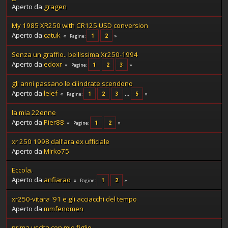
Aperto da
gragen
My 1985 XR250 with CR125 USD conversion
Aperto da
catuk
1
2
Pagine
Senza un graffio.. bellissima Xr250-1994
Aperto da
edoxr
1
2
3
Pagine
gli anni passano le cilindrate scendono
Aperto da
lelef
1
2
3
...
5
Pagine
la mia 22enne
Aperto da
Pier88
1
2
Pagine
xr 250 1998 dall'ara ex ufficiale
Aperto da
Mirko75
Eccola.
Aperto da
anfiarao
1
2
Pagine
xr250-vitara '91 e gli acciacchi del tempo
Aperto da
mmfenomen
prima uscita con mio figlio