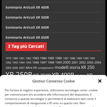
Sommario Articoli XR 400R
Sommario Articoli XR 500R
Sommario Articoli XR 600R
Sommario Articoli XR 650R
I Tag più Cercati
1983
1984
1985
1986
1979
1980
1981
1982
1987
1988
1989
1990
1991
2000
1996
1997
1998
1999
2001
2002
2003
2004
1992
1993
1994
1995
XR 250
modelli
storia
Altre XR
2005
2006
2007
competizioni
XR 250R
XR 400R
XR
XR 350R
XR 500
Gestisci Consenso Cookie
XR 600R
XR 650R
500R
Per fornire le migliori esperienze, utilizziamo tecnologie come i cookie
per memorizzare e/o accedere alle informazioni del dispositivo. Il
consenso a queste tecnologie ci permetterà di elaborare dati come il
comportamento di navigazione o ID unici su questo sito. Non