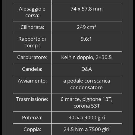
Alesaggio e
74 x 57,8 mm
corsa:
Cilindrata:
249 cm³
Rapporto di
9.6:1
comp.:
Carburatore:
Keihin doppio, 2×30.5
Candela:
D&A
Avviamento:
a pedale con scarica
condensatore
Trasmissione:
6 marce, pignone 13T,
corona 53T
Potenza:
30cv a 9000 giri
Coppia:
24.5 Nm a 7500 giri