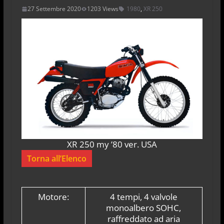
27 Settembre 2020
1203 Views
1980
,
XR 250
XR 250 my ’80 ver. USA
Torna all’Elenco
Motore:
4 tempi, 4 valvole
monoalbero SOHC,
raffreddato ad aria