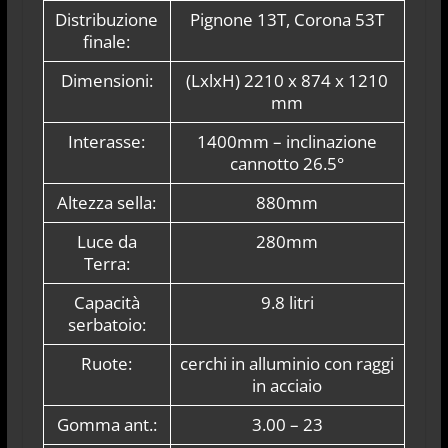
Distribuzione
Pignone 13T, Corona 53T
finale:
Dimensioni:
(LxlxH) 2210 x 874 x 1210
mm
Interasse:
1400mm – inclinazione
cannotto 26.5°
Altezza sella:
880mm
Luce da
280mm
Terra:
Capacità
9.8 litri
serbatoio:
Ruote:
cerchi in alluminio con raggi
in acciaio
Gomma ant.:
3.00 – 23