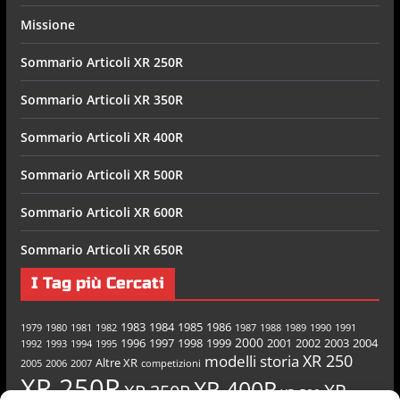
Missione
Sommario Articoli XR 250R
Sommario Articoli XR 350R
Sommario Articoli XR 400R
Sommario Articoli XR 500R
Sommario Articoli XR 600R
Sommario Articoli XR 650R
I Tag più Cercati
1983
1984
1985
1986
1979
1980
1981
1982
1987
1988
1989
1990
1991
2000
1996
1997
1998
1999
2001
2002
2003
2004
1992
1993
1994
1995
XR 250
modelli
storia
Altre XR
2005
2006
2007
competizioni
XR 250R
XR 400R
XR
XR 350R
XR 500