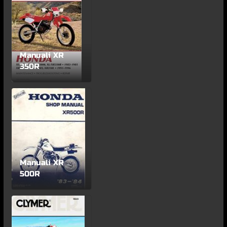
Manuali XR
350R
Manuali XR
500R