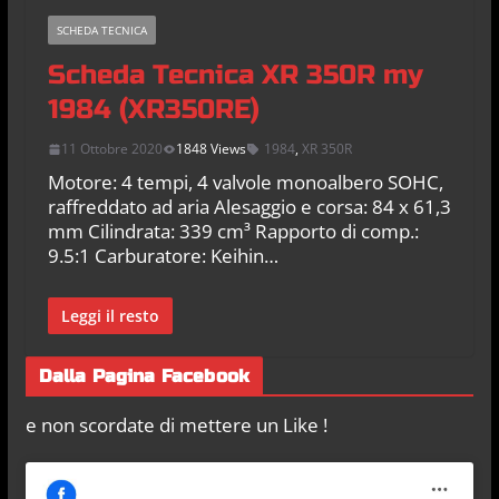
SCHEDA TECNICA
Scheda Tecnica XR 350R my
1984 (XR350RE)
11 Ottobre 2020
1848 Views
1984
,
XR 350R
Motore: 4 tempi, 4 valvole monoalbero SOHC,
raffreddato ad aria Alesaggio e corsa: 84 x 61,3
mm Cilindrata: 339 cm³ Rapporto di comp.:
9.5:1 Carburatore: Keihin…
Leggi il resto
Dalla Pagina Facebook
e non scordate di mettere un Like !