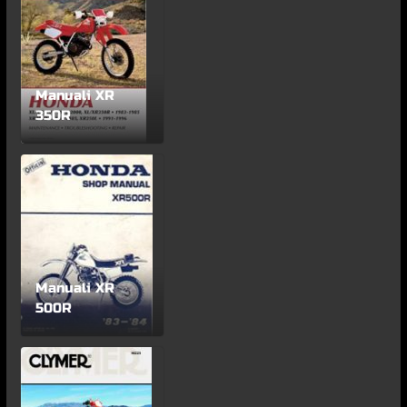
Manuali XR
350R
Manuali XR
500R