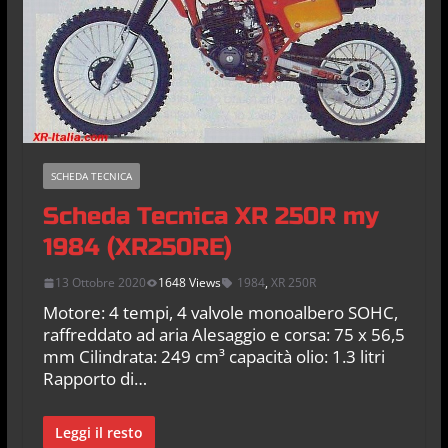
SCHEDA TECNICA
Scheda Tecnica XR 250R my
1984 (XR250RE)
13 Ottobre 2020
1648 Views
1984
,
XR 250R
Motore: 4 tempi, 4 valvole monoalbero SOHC,
raffreddato ad aria Alesaggio e corsa: 75 x 56,5
mm Cilindrata: 249 cm³ capacità olio: 1.3 litri
Rapporto di…
Leggi il resto