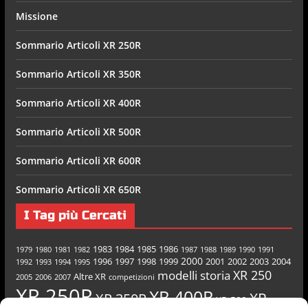
Missione
Sommario Articoli XR 250R
Sommario Articoli XR 350R
Sommario Articoli XR 400R
Sommario Articoli XR 500R
Sommario Articoli XR 600R
Sommario Articoli XR 650R
I Tag più Cercati
1983
1984
1985
1986
1979
1980
1981
1982
1987
1988
1989
1990
1991
2000
1996
1997
1998
1999
2001
2002
2003
2004
1992
1993
1994
1995
XR 250
modelli
storia
Altre XR
2005
2006
2007
competizioni
XR 250R
XR 400R
XR
XR 350R
XR 500