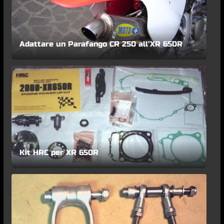
Adattare un Parafango CR 250 all’XR 650R
Kit HRC per XR 650R