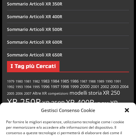
Sommario Articoli XR 350R
Sommario Articoli XR 400R
Sommario Articoli XR 500R
Sommario Articoli XR 600R
Sommario Articoli XR 650R
I Tag più Cercati
1983
1984
1985
1986
1979
1980
1981
1982
1987
1988
1989
1990
1991
2000
1996
1997
1998
1999
2001
2002
2003
2004
1992
1993
1994
1995
XR 250
modelli
storia
Altre XR
2005
2006
2007
competizioni
XR 250R
XR 400R
XR
XR 350R
XR 500
Gestisci Consenso Cookie
XR 600R
XR 650R
500R
Per fornire le migliori esperienze, utilizziamo tecnologie come i cookie
per memorizzare e/o accedere alle informazioni del dispositivo. Il
consenso a queste tecnologie ci permetterà di elaborare dati come il