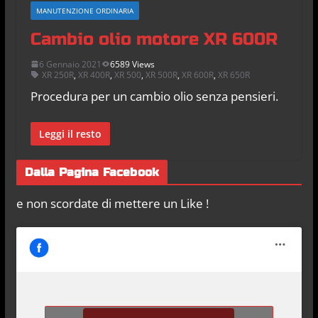
MANUTENZIONE ORDINARIA
Cambio olio motore XR 600R
6 Gennaio 2021
6589 Views
XR 250R
,
XR 400R
,
XR 500
,
XR 500R
,
XR 600R
,
XR 650R
Procedura per un cambio olio senza pensieri.
Leggi il resto
Dalla Pagina Facebook
e non scordate di mettere un Like !