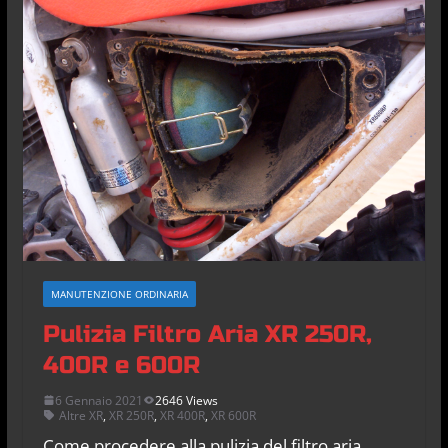
MANUTENZIONE ORDINARIA
Pulizia Filtro Aria XR 250R,
400R e 600R
6 Gennaio 2021
2646 Views
Altre XR
,
XR 250R
,
XR 400R
,
XR 600R
Come procedere alla pulizia del filtro aria.