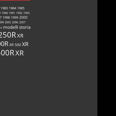
1983
1984
1985
9
1990
1991
1992
1993
2000
7
1998
1999
04
2005
2006
2007
modelli
storia
ni
250R
XR
00R
XR
XR 500
600R
XR