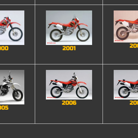
20
000
2001
2006
20
005