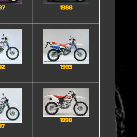
87
1988
92
1993
1998
97