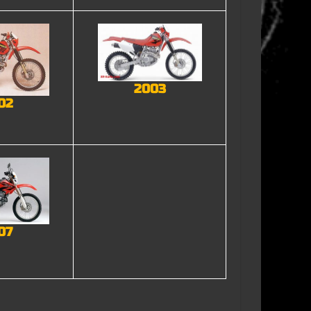
2003
02
07