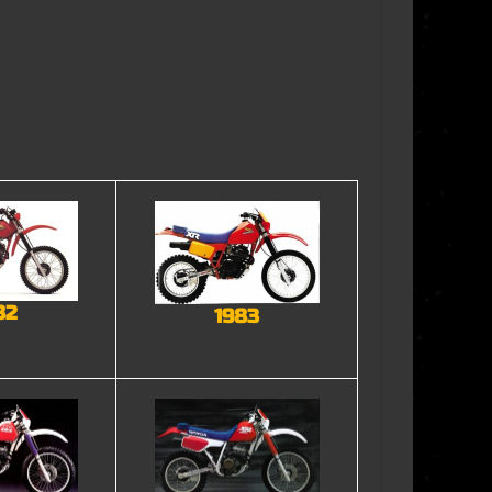
82
1983