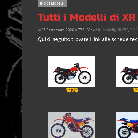
INDICE MODELLI
Tutti i Modelli di X
26 Settembre 2020
7724 Views
modelli
,
XR 250
,
XR 
Qui di seguito trovate i link alle schede tec
1979
1