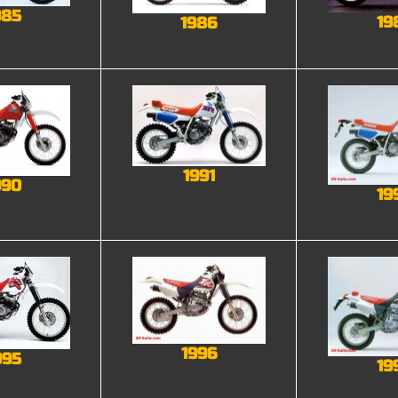
985
19
1986
1991
990
19
1996
995
19