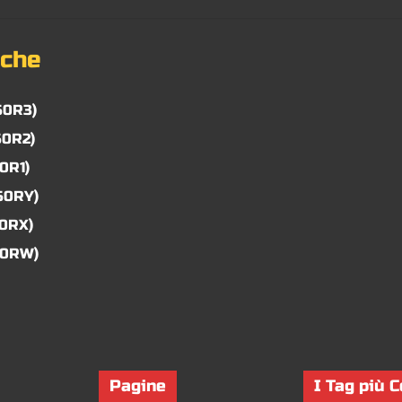
nche
50R3)
50R2)
0R1)
50RY)
50RX)
50RW)
Pagine
I Tag più C