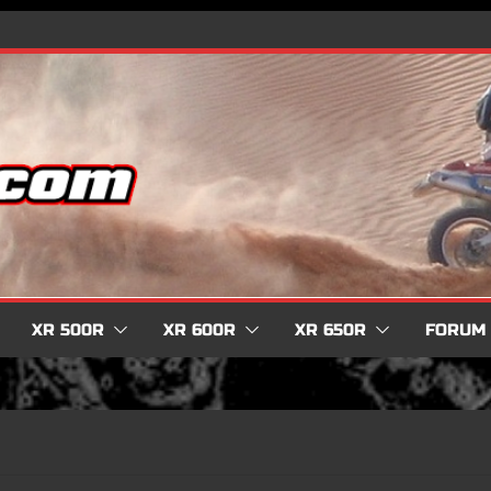
XR 500R
XR 600R
XR 650R
FORUM