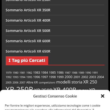
Sommario Articoli XR 350R
Sommario Articoli XR 400R
Sommario Articoli XR 500R
Sommario Articoli XR 600R
Sommario Articoli XR 650R
I Tag più Cercati
1983
1984
1985
1986
1979
1980
1981
1982
1987
1988
1989
1990
1991
2000
1996
1997
1998
1999
2001
2002
2003
2004
1992
1993
1994
1995
XR 250
modelli
storia
Altre XR
2005
2006
2007
competizioni
XR 250R
XR 400R
XR
XR 350R
XR 500
Gestisci Consenso Cookie
XR 600R
XR 650R
500R
Per fornire le migliori esperienze, utilizziamo tecnologie come i cookie
per memorizzare e/o accedere alle informazioni del dispositivo. Il