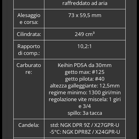
raffreddato ad aria
Alesaggio
73 x 59,5 mm
e corsa:
Cilindrata:
249 cm³
Rapporto
10,2:1
di comp.:
Carburato
Keihin PD5A da 30mm
re:
getto max: #125
getto pilota: #40
altezza galleggiante: 12,5mm
regime minimo: 1300 giri/min
regolazione vite miscela: 1 giri
e 3/4
spillo: 3a tacca
Candela:
std: NGK DPR 9Z / X27GPR-U
-5°C: NGK DPR8Z / X24GPR-U