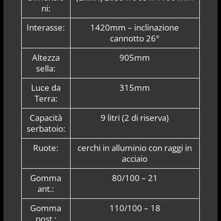
ni:
Interasse:
1420mm – inclinazione
cannotto 26°
Altezza
905mm
sella:
Luce da
315mm
Terra:
Capacità
9 litri (2 di riserva)
serbatoio:
Ruote:
cerchi in alluminio con raggi in
acciaio
Gomma
80/100 – 21
ant.:
Gomma
110/100 – 18
post.: