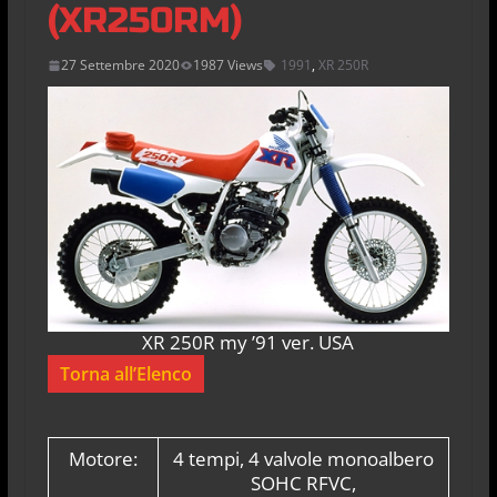
(XR250RM)
27 Settembre 2020
1987 Views
1991
,
XR 250R
XR 250R my ’91 ver. USA
Torna all’Elenco
Motore:
4 tempi, 4 valvole monoalbero
SOHC RFVC,