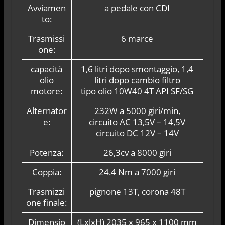
Avviamen
a pedale con CDI
to:
Trasmissi
6 marce
one:
capacità
1,6 litri dopo smontaggio, 1,4
olio
litri dopo cambio filtro
motore:
tipo olio 10W40 4T API SF/SG
Alternator
232W a 5000 giri/min,
e:
circuito AC 13,5V – 14,5V
circuito DC 12V – 14V
Potenza:
26,3cv a 8000 giri
Coppia:
24.4 Nm a 7000 giri
Trasmizzi
pignone 13T, corona 48T
one finale:
Dimensio
(LxlxH) 2035 x 965 x 1100 mm