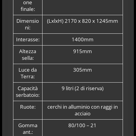
one
finale:
Dimensio
(LxlxH) 2170 x 820 x 1245mm
ni:
Interasse:
1400mm
Altezza
915mm
sella:
Luce da
305mm
Terra:
Capacità
9 litri (2 di riserva)
serbatoio:
Ruote:
cerchi in alluminio con raggi in
acciaio
Gomma
80/100 – 21
ant.: