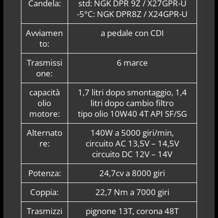
Candela:
std: NGK DPR 9Z / X27GPR-U
-5°C: NGK DPR8Z / X24GPR-U
Avviamen
a pedale con CDI
to:
Trasmissi
6 marce
one:
capacità
1,7 litri dopo smontaggio, 1,4
olio
litri dopo cambio filtro
motore:
tipo olio 10W40 4T API SF/SG
Alternato
140W a 5000 giri/min,
re:
circuito AC 13,5V – 14,5V
circuito DC 12V – 14V
Potenza:
24,7cv a 8000 giri
Coppia:
22,7 Nm a 7000 giri
Trasmizzi
pignone 13T, corona 48T