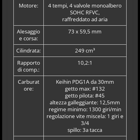
Motore:
4 tempi, 4 valvole monoalbero
SOHC RFVC,
raffreddato ad aria
Alesaggio
73 x 59,5 mm
e corsa:
Cilindrata:
249 cm³
Rapporto
10,2:1
di comp.:
Carburat
Keihin PDG1A da 30mm
ore:
getto max: #132
getto pilota: #45
altezza galleggiante: 12,5mm
regime minimo: 1300 giri/min
regolazione vite miscela: 1 giri e
3/4
spillo: 3a tacca