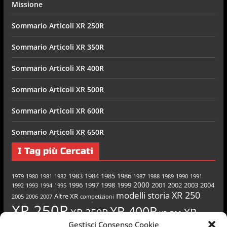
Missione
Sommario Articoli XR 250R
Sommario Articoli XR 350R
Sommario Articoli XR 400R
Sommario Articoli XR 500R
Sommario Articoli XR 600R
Sommario Articoli XR 650R
I Tag più Cercati
1983
1984
1985
1986
1979
1980
1981
1982
1987
1988
1989
1990
1991
2000
1996
1997
1998
1999
2001
2002
2003
2004
1992
1993
1994
1995
XR 250
modelli
storia
Altre XR
2005
2006
2007
competizioni
XR 250R
XR 400R
XR
XR 350R
XR 500
Gestisci Consenso Cookie