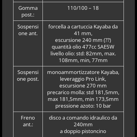
Gomma
110/100 – 18
post.:
Sospensi
forcella a cartuccia Kayaba da
one ant.
41 mm,
escursione 240 mm (??)
quantità olio 477cc SAE5W
livello olio: std: 82mm, max.
108mm, min, 77mm
Sospensi
monoammortizzatore Kayaba,
one post.
leveraggio Pro Link,
escursione 270 mm
precarico molla: std 181,5mm,
max 181,5mm, min 173,5mm
pressione azoto: 10 bar
Freno
disco a comando idraulico da
ant.:
240mm
a doppio pistoncino