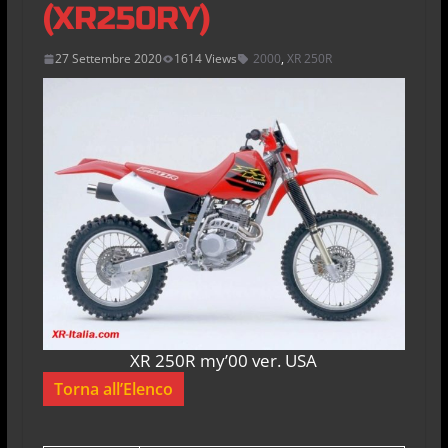
(XR250RY)
27 Settembre 2020
1614 Views
2000
,
XR 250R
XR 250R my’00 ver. USA
Torna all’Elenco