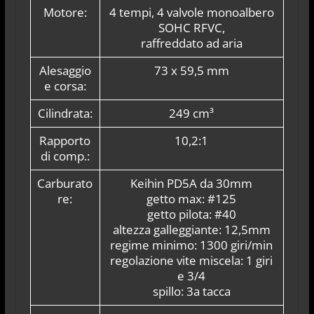
Motore:
4 tempi, 4 valvole monoalbero
SOHC RFVC,
raffreddato ad aria
Alesaggio
73 x 59,5 mm
e corsa:
Cilindrata:
249 cm³
Rapporto
10,2:1
di comp.:
Carburato
Keihin PD5A da 30mm
re:
getto max: #125
getto pilota: #40
altezza galleggiante: 12,5mm
regime minimo: 1300 giri/min
regolazione vite miscela: 1 giri
e 3/4
spillo: 3a tacca