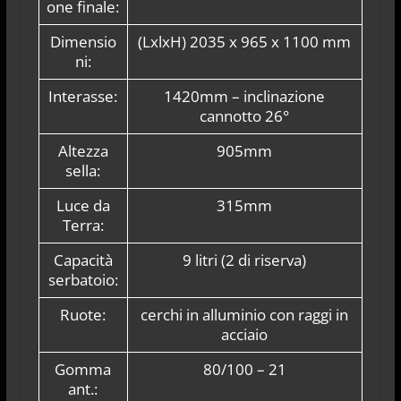
one finale:
Dimensio
(LxlxH) 2035 x 965 x 1100 mm
ni:
Interasse:
1420mm – inclinazione
cannotto 26°
Altezza
905mm
sella:
Luce da
315mm
Terra:
Capacità
9 litri (2 di riserva)
serbatoio:
Ruote:
cerchi in alluminio con raggi in
acciaio
Gomma
80/100 – 21
ant.: