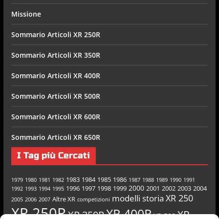
Missione
Sommario Articoli XR 250R
Sommario Articoli XR 350R
Sommario Articoli XR 400R
Sommario Articoli XR 500R
Sommario Articoli XR 600R
Sommario Articoli XR 650R
I Tag più Cercati
1983
1984
1985
1986
1979
1980
1981
1982
1987
1988
1989
1990
1991
2000
1996
1997
1998
1999
2001
2002
2003
2004
1992
1993
1994
1995
XR 250
modelli
storia
Altre XR
2005
2006
2007
competizioni
XR 250R
XR 400R
XR
XR 350R
XR 500