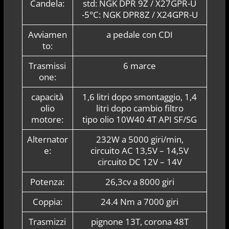
Candela:
std: NGK DPR 9Z / X27GPR-U
-5°C: NGK DPR8Z / X24GPR-U
Avviamen
a pedale con CDI
to:
Trasmissi
6 marce
one:
capacità
1,6 litri dopo smontaggio, 1,4
olio
litri dopo cambio filtro
motore:
tipo olio 10W40 4T API SF/SG
Alternator
232W a 5000 giri/min,
e:
circuito AC 13,5V – 14,5V
circuito DC 12V – 14V
Potenza:
26,3cv a 8000 giri
Coppia:
24.4 Nm a 7000 giri
Trasmizzi
pignone 13T, corona 48T