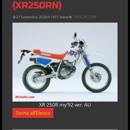
(XR250RN)
27 Settembre 2020
1951 Views
1992
,
XR 250R
XR 250R my’92 ver. AU
Torna all’Elenco