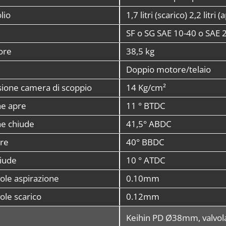
lio
1,7 litri (scarico) 2,2 litr
SF o SG SAE 10-40 o SAE 
ore
38,5 kg
Doppio motore/telaio
ione camera di scoppio
14 Kg/cm²
ne apre
11 ° BTDC
ne chiude
41,5° ABDC
pre
40° BBDC
hiude
10 ° ATDC
vole aspirazione
0.10mm
ole scarico
0.12mm
Keihin PD Ø38mm, valvola 