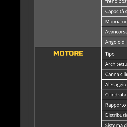
freno post
Capacità 
Monoammo
Avancors
Angolo di
MOTORE
Tipo
Architett
Canna cil
Alesaggio
Cilindrata
Rapporto
Distribuz
Sistema di