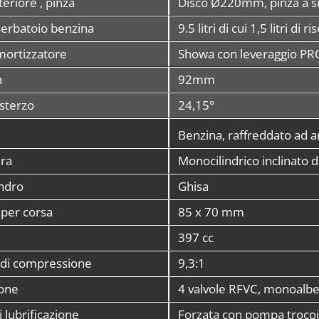
eriore , pinza
Disco Ø220mm, pinza a si
serbatoio benzina
9.5 litri di cui 1,5 litri di r
rtizzatore
Showa con leveraggio PR
a
92mm
 sterzo
24,15°
Benzina, raffreddato ad ar
ura
Monocilindrico inclinato d
indro
Ghisa
 per corsa
85 x 70 mm
397 cc
 di compressione
9,3:1
ione
4 valvole RFVC, monoalbe
 lubrificazione
Forzata con pompa trocoi