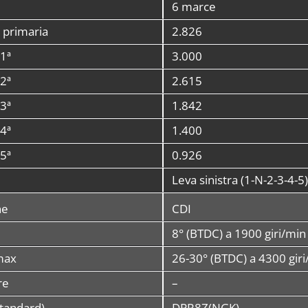
6 marce
 primaria
2.826
1ª
3.000
2ª
2.615
3ª
1.842
4ª
1.400
5ª
0.926
Leva sinistra (1-N-2-3-4-5)
ne
CDI
8° (BTDC) a 1900 giri/min
max
26-30° (BTDC) a 4300 gir
re
–
tandard)
DPR8Z(NGK)