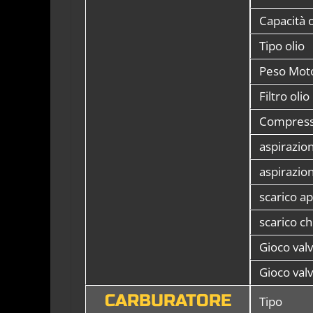
Capacità o
Tipo olio
Peso Mot
Filtro olio
Compress
aspirazio
aspirazio
scarico a
scarico c
Gioco val
Gioco valv
CARBURATORE
Tipo