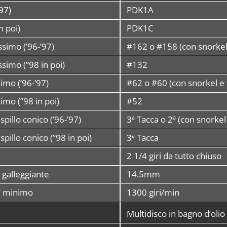
’97)
PDK1A
in poi)
PDK1C
simo (’96-’97)
#162 o #158 (con snorkel 
simo (”98 in poi)
#132
imo (’96-’97)
#62 o #60 (con snorkel e 
imo (”98 in poi)
#52
spillo conico (’96-’97)
3ª Tacca o 2ª (con snorkel
spillo conico (”98 in poi)
3ª Tacca
2 1/4 giri da tutto chiuso
l galleggiante
14.5mm
i minimo
1300 giri/min
Multidisco in bagno d’olio