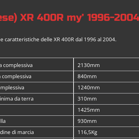
tese) XR 400R my’ 1996-200
le caratteristiche delle XR 400R dal 1996 al 2004.
a complessiva
2130mm
 complessiva
840mm
omplessiva
1240mm
inima da terra
310mm
1425mm
lla
930mm
rdine di marcia
116,5Kg