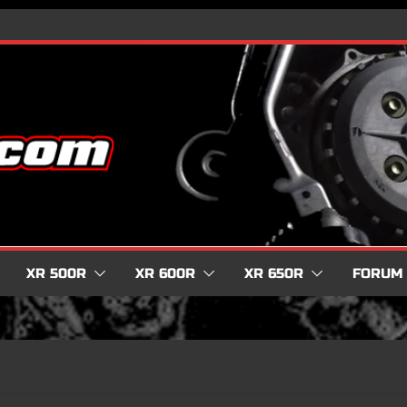
XR 500R
XR 600R
XR 650R
FORUM