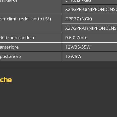
X24GPR-U(NIPPONDENS
er climi freddi, sotto i 5°)
DPR7Z (NGK)
X27GPR-U (NIPPONDENS
elettrodo candela
0.6-0.7mm
anteriore
12V/35-35W
posteriore
12V/5W
nche