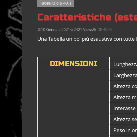
INFORMAZIONI VARIE
Caratteristiche (es
10 Gennaio 2021
2421 Views
XR 400R
Una Tabella un po’ più esaustiva con tutte 
DIMENSIONI
Lunghezz
Larghezza
Altezza c
Altezza m
Interasse
Altezza se
Peso in o