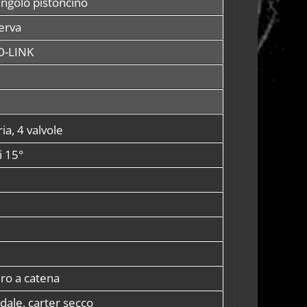
ngolo pistoncino
iserva
O-LINK
ia, 4 valvole
i 15°
ro a catena
dale, carter secco