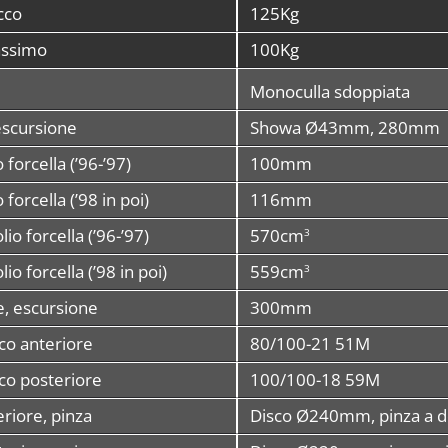
cco
125Kg
assimo
100Kg
Monoculla sdoppiata
escursione
Showa Ø43mm, 280mm
o forcella (’96-’97)
100mm
o forcella (’98 in poi)
116mm
lio forcella (’96-’97)
570cm
3
io forcella (’98 in poi)
559cm
3
e, escursione
300mm
o anteriore
80/100-21 51M
o posteriore
100/100-18 59M
riore, pinza
Disco Ø240mm, pinza a d