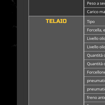
Peso a se
Carico m
TELAIO
Tipo
Forcella, 
Livello oli
Livello oli
Quantità o
Quantità ol
Forcellon
pneumatic
pneumatic
freno ante