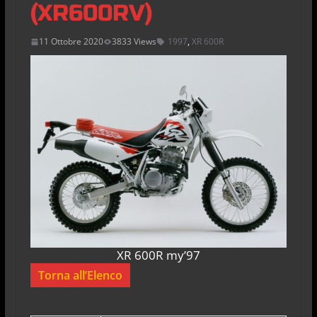
(XR600RV)
11 Ottobre 2020
3833 Views
1997
,
XR 600R
XR 600R my’97
Torna all’Elenco