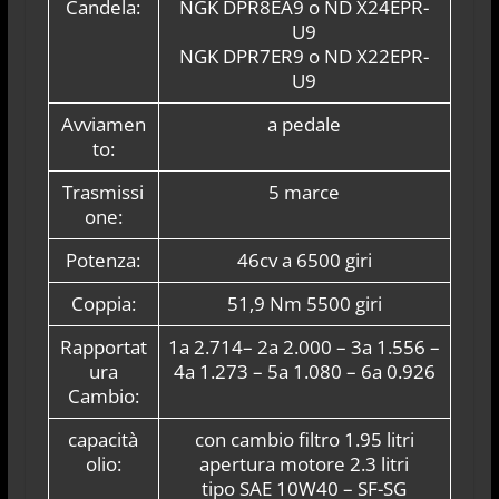
Candela:
NGK DPR8EA9 o ND X24EPR-
U9
NGK DPR7ER9 o ND X22EPR-
U9
Avviamen
a pedale
to:
Trasmissi
5 marce
one:
Potenza:
46cv a 6500 giri
Coppia:
51,9 Nm 5500 giri
Rapportat
1a 2.714– 2a 2.000 – 3a 1.556 –
ura
4a 1.273 – 5a 1.080 – 6a 0.926
Cambio:
capacità
con cambio filtro 1.95 litri
olio:
apertura motore 2.3 litri
tipo SAE 10W40 – SF-SG