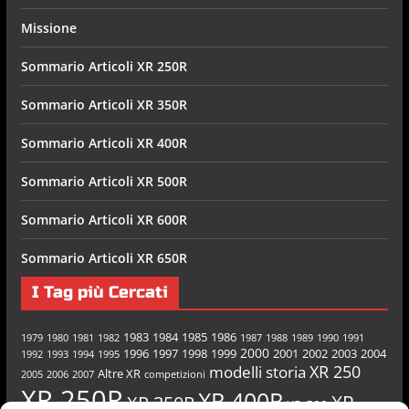
Missione
Sommario Articoli XR 250R
Sommario Articoli XR 350R
Sommario Articoli XR 400R
Sommario Articoli XR 500R
Sommario Articoli XR 600R
Sommario Articoli XR 650R
I Tag più Cercati
1983
1984
1985
1986
1979
1980
1981
1982
1987
1988
1989
1990
1991
2000
1996
1997
1998
1999
2001
2002
2003
2004
1992
1993
1994
1995
XR 250
modelli
storia
Altre XR
2005
2006
2007
competizioni
XR 250R
XR 400R
XR
XR 350R
XR 500