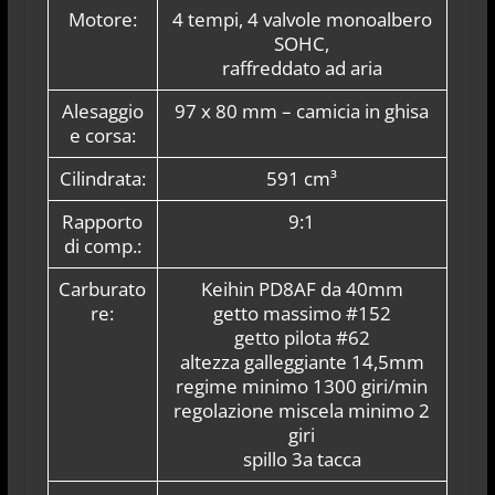
Motore:
4 tempi, 4 valvole monoalbero
SOHC,
raffreddato ad aria
Alesaggio
97 x 80 mm – camicia in ghisa
e corsa:
Cilindrata:
591 cm³
Rapporto
9:1
di comp.:
Carburato
Keihin PD8AF da 40mm
re:
getto massimo #152
getto pilota #62
altezza galleggiante 14,5mm
regime minimo 1300 giri/min
regolazione miscela minimo 2
giri
spillo 3a tacca