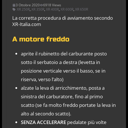
3 Ottobre 2020
6918 Views
XR 250R
,
XR 350R
,
XR 400R
,
XR 600R
,
XR 650R
La corretta procedura di avviamento secondo
XR-Italia.com
A motore freddo
aprite il rubinetto del carburante posto
sotto il serbatoio a destra (levetta in
posizione verticale verso il basso, se in
riserva, verso l’alto)
alzate la leva di arricchimento, posta a
sinistra del carburatore, fino al primo
scatto (se fa molto freddo portate la leva in
alto al secondo scatto).
SENZA ACCELERARE
pedalate più volte