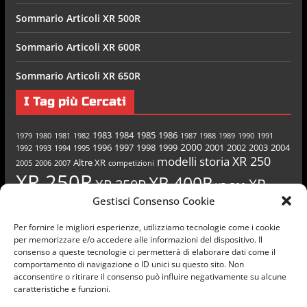
Sommario Articoli XR 500R
Sommario Articoli XR 600R
Sommario Articoli XR 650R
I Tag più Cercati
1983
1984
1985
1986
1979
1980
1981
1982
1987
1988
1989
1990
1991
2000
1996
1997
1998
1999
2001
2002
2003
2004
1992
1993
1994
1995
XR 250
modelli
storia
Altre XR
2005
2006
2007
competizioni
XR 250R
XR 400R
XR
XR 350R
XR 500
Gestisci Consenso Cookie
XR 600R
XR 650R
500R
Per fornire le migliori esperienze, utilizziamo tecnologie come i cookie
per memorizzare e/o accedere alle informazioni del dispositivo. Il
consenso a queste tecnologie ci permetterà di elaborare dati come il
comportamento di navigazione o ID unici su questo sito. Non
acconsentire o ritirare il consenso può influire negativamente su alcune
XR-Italia.com©
caratteristiche e funzioni.